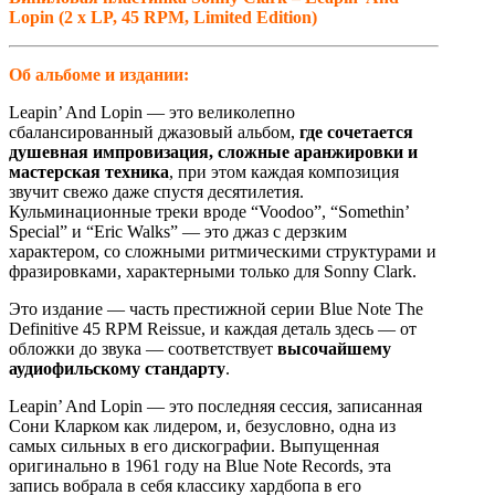
Lopin (2 x LP, 45 RPM, Limited Edition)
Об альбоме и издании:
Leapin’ And Lopin — это великолепно
сбалансированный джазовый альбом,
где сочетается
душевная импровизация, сложные аранжировки и
мастерская техника
, при этом каждая композиция
звучит свежо даже спустя десятилетия.
Кульминационные треки вроде “Voodoo”, “Somethin’
Special” и “Eric Walks” — это джаз с дерзким
характером, со сложными ритмическими структурами и
фразировками, характерными только для Sonny Clark.
Это издание — часть престижной серии Blue Note The
Definitive 45 RPM Reissue, и каждая деталь здесь — от
обложки до звука — соответствует
высочайшему
аудиофильскому стандарту
.
Leapin’ And Lopin — это последняя сессия, записанная
Сони Кларком как лидером, и, безусловно, одна из
самых сильных в его дискографии. Выпущенная
оригинально в 1961 году на Blue Note Records, эта
запись вобрала в себя классику хардбопа в его