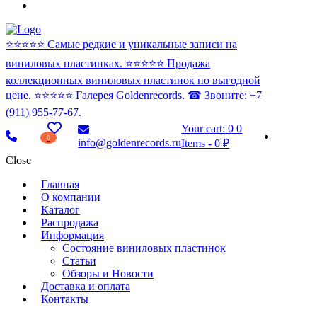
⭐️⭐️⭐️⭐️⭐️ Самые редкие и уникальные записи на
виниловых пластинках. ⭐️⭐️⭐️⭐️⭐️ Продажа
коллекционных виниловых пластинок по выгодной
цене. ⭐️⭐️⭐️⭐️⭐️ Галерея Goldenrecords. ☎ Звоните: +7
(911) 955-77-67.
Your cart:
0
0
0
info@goldenrecords.ru
Items
-
0 ₽
Close
Главная
О компании
Каталог
Распродажа
Информация
Состояние виниловых пластинок
Статьи
Обзоры и Новости
Доставка и оплата
Контакты