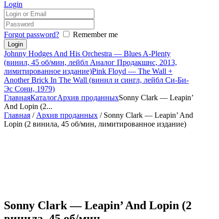
Login
Forgot password?
Remember me
Johnny Hodges And His Orchestra — Blues A-Plenty
(винил, 45 об/мин, лейбл Аналог Продакшнс, 2013,
лимитированное издание)
Pink Floyd — The Wall +
Another Brick In The Wall (винил и сингл, лейбл Си-Би-
Эс Сони, 1979)
Главная
Каталог
Архив проданных
Sonny Clark — Leapin’
And Lopin (2...
Главная
/
Архив проданных
/ Sonny Clark — Leapin’ And
Lopin (2 винила, 45 об/мин, лимитированное издание)
Sonny Clark — Leapin’ And Lopin (2
винила, 45 об/мин,