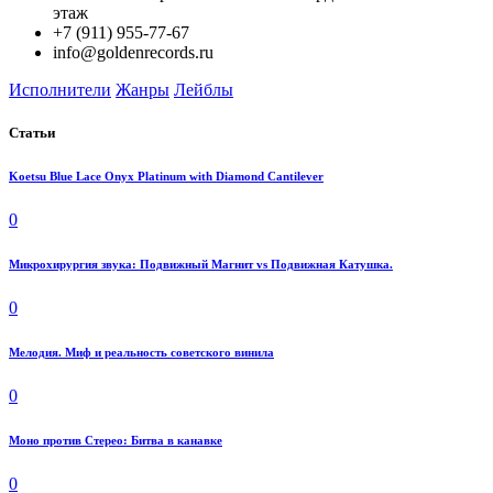
этаж
+7 (911) 955-77-67
info@goldenrecords.ru
Исполнители
Жанры
Лейблы
Статьи
Koetsu Blue Lace Onyx Platinum with Diamond Cantilever
0
Микрохирургия звука: Подвижный Магнит vs Подвижная Катушка.
0
Мелодия. Миф и реальность советского винила
0
Моно против Стерео: Битва в канавке
0