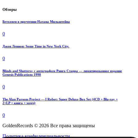
Обзоры
Бетховен в прочтении Натана Мильштейна
0
Джон Леннон: Some Time in New York City.
0
Blinds and Shutters» с автографом Ринго Старра — лимитированное издание
Genesis Publications 1990
0
The Alan Parsons Project — I Robot: Super Deluxe Box Set (4CD + Blu-ray +
2×LP + книга + мерч)
0
GoldenRecords © 2026 Все права защищены
Политика конфиденциальности