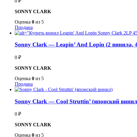
0
₽
SONNY CLARK
Оценка
0
из 5
Продана
Sonny Clark — Leapin’ And Lopin (2 винила, 
0
₽
SONNY CLARK
Оценка
0
из 5
Продана
Sonny Clark — Cool Struttin’ (японский винил
0
₽
SONNY CLARK
Оценка
0
из 5