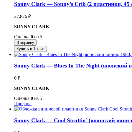
Sonny Clark — Sonny’s Crib (2 пластинки, 45 
27,876
₽
SONNY CLARK
Оценка
0
из 5
В корзину
Купить в 1 клик
Sonny Clark — Blues In The Night (японский 
0
₽
SONNY CLARK
Оценка
0
из 5
Продана
Sonny Clark — Cool Struttin’ (японский вини