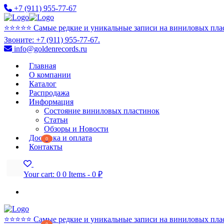
+7 (911) 955-77-67
⭐️⭐️⭐️⭐️⭐️ Самые редкие и уникальные записи на виниловых пла
Звоните: +7 (911) 955-77-67.
info@goldenrecords.ru
Главная
О компании
Каталог
Распродажа
Информация
Состояние виниловых пластинок
Статьи
Обзоры и Новости
Доставка и оплата
0
Контакты
Your cart:
0
0 Items
-
0 ₽
⭐️⭐️⭐️⭐️⭐️ Самые редкие и уникальные записи на виниловых пла