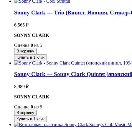
Sonny Clark — Trio (Винил, Япония, Стикер-
6,565
₽
SONNY CLARK
Оценка
0
из 5
В корзину
Купить в 1 клик
Sonny Clark — Sonny Clark Quintet (японский
8,989
₽
SONNY CLARK
Оценка
0
из 5
В корзину
Купить в 1 клик