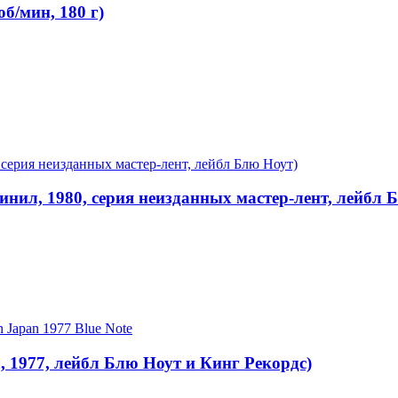
об/мин, 180 г)
винил, 1980, серия неизданных мастер-лент, лейбл 
л, 1977, лейбл Блю Ноут и Кинг Рекордс)