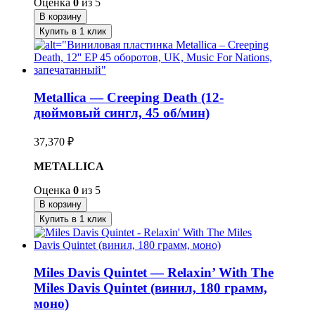
Оценка
0
из 5
В корзину
Купить в 1 клик
Metallica — Creeping Death (12-
дюймовый сингл, 45 об/мин)
37,370
₽
METALLICA
Оценка
0
из 5
В корзину
Купить в 1 клик
Miles Davis Quintet — Relaxin’ With The
Miles Davis Quintet (винил, 180 грамм,
моно)