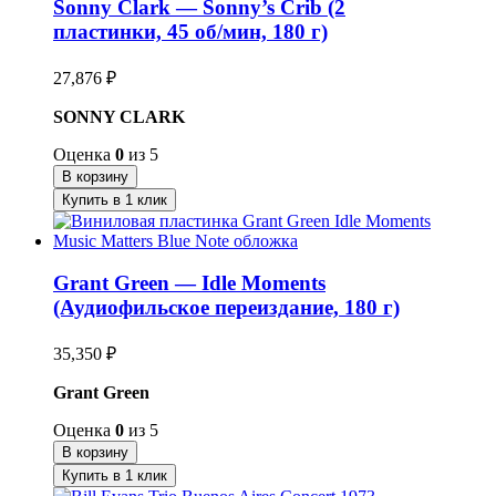
Sonny Clark — Sonny’s Crib (2
пластинки, 45 об/мин, 180 г)
27,876
₽
SONNY CLARK
Оценка
0
из 5
В корзину
Купить в 1 клик
Grant Green — Idle Moments
(Аудиофильское переиздание, 180 г)
35,350
₽
Grant Green
Оценка
0
из 5
В корзину
Купить в 1 клик