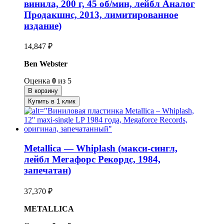
винила, 200 г, 45 об/мин, лейбл Аналог
Продакшнс, 2013, лимитированное
издание)
14,847
₽
Ben Webster
Оценка
0
из 5
В корзину
Купить в 1 клик
Metallica — Whiplash (макси-сингл,
лейбл Мегафорс Рекордс, 1984,
запечатан)
37,370
₽
METALLICA