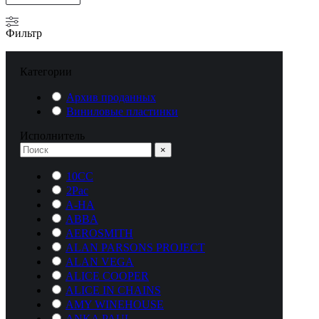
Фильтр
Категории
Архив проданных
Виниловые пластинки
Исполнитель
×
10CC
2Pac
A-HA
ABBA
AEROSMITH
ALAN PARSONS PROJECT
ALAN VEGA
ALICE COOPER
ALICE IN CHAINS
AMY WINEHOUSE
ANKA PAUL