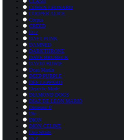
CLASH
COHEN LEONARD
COOPER ALICE
Corpus
CREED
D12
DAFT PUNK
DAMNED
DARKTHRONE
DAVE BRUBECK
DAVID BOWIE
Dean Martin
DEEP PURPLE
DEF LEPPARD
Depeche Mode
DIAMOND DOGS
DIAZ DE LEON MARIO
Dinosaur Jr
Dio
DION
DION CELINE
Dire Straits
Dr.Z