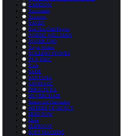
RAINBOW
Rammstein
Ramones
RAVEN
Red Hot Chili Pepper
ROBBIE WILLIAMS
ROGER ENO
Roger Waters
ROLLING STONES
RUN DMC
Rush
SADE
SANTANA
SAVATAGE
SEPULTURA
SILVERCHAIR
Simon and Garfunkel
SISTERS OF MERCY
SKID ROW
Slade
SLIPKNOT
SOFT MACHINE