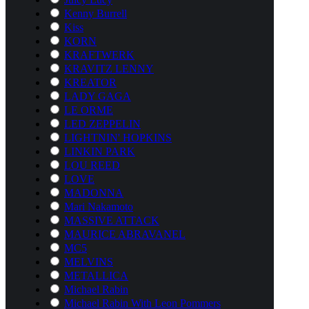
Kenny Burrell
Kiss
KORN
KRAFTWERK
KRAVITZ LENNY
KREATOR
LADY GAGA
LE ORME
LED ZEPPELIN
LIGHTNIN' HOPKINS
LINKIN PARK
LOU REED
LOVE
MADONNA
Mari Nakamoto
MASSIVE ATTACK
MAURICE ABRAVANEL
MC5
MELVINS
METALLICA
Michael Rabin
Michael Rabin With Leon Pommers