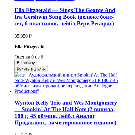
Ella Fitzgerald — Sings The George And
Ira Gershwin Song Book (делюкс бокс-
сет, 6 пластинок, лейбл Верв Рекордс)
35,350
₽
Ella Fitzgerald
Оценка
0
из 5
В корзину
Купить в 1 клик
Wynton Kelly Trio and Wes Montgomery
— Smokin’ At The Half Note (2 винила,
180 г, 45 об/мин, лейбл Аналог
Продакшнс, лимитированное издание)