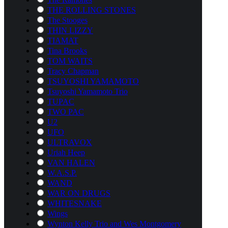
THE ROLLING STONES
The Stooges
THIN LIZZY
TIAMAT
Tina Brooks
TOM WAITS
Tracy Chapman
TSUYOSHI YAMAMOTO
Tsuyoshi Yamamoto Trio
TUPAC
TWO PAC
U2
UFO
ULTRAVOX
Uriah Heep
VAN HALEN
W.A.S.P.
WAND
WAR ON DRUGS
WHITESNAKE
Wings
Wynton Kelly Trio and Wes Montgomery