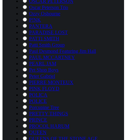
OSCAR PETERSON
Oscar Peterson Trio
Ozzy Osbourne
P!NK
PANTERA
PARADISE LOST
PATTI SMITH
Patti Smith Group
Paul Desmond Featuring Jim Hall
PAUL MCCARTNEY
PEARL JAM
Pet Shop Boys
Peter Gabriel
PIERRE MONTEUX
PINK FLOYD
POLICA
POLICE
Porcupine Tree
PRETTY THINGS
PRINCE
PROCOL HARUM
QUEEN
QUEENS OF THE STONE AGE