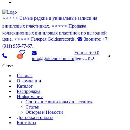
⭐️⭐️⭐️⭐️⭐️ Самые редкие и уникальные записи на
виниловых пластинках. ⭐️⭐️⭐️⭐️⭐️ Продажа
коллекционных виниловых пластинок по выгодной
цене. ⭐️⭐️⭐️⭐️⭐️ Галерея Goldenrecords. ☎ Звоните: +7
(911) 955-77-67.
Your cart:
0
0
0
info@goldenrecords.ru
Items
-
0 ₽
Close
Главная
О компании
Каталог
Распродажа
Информация
Состояние виниловых пластинок
Статьи
Обзоры и Новости
Доставка и оплата
Контакты