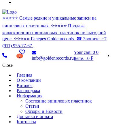
⭐️⭐️⭐️⭐️⭐️ Самые редкие и уникальные записи на
виниловых пластинках. ⭐️⭐️⭐️⭐️⭐️ Продажа
коллекционных виниловых пластинок по выгодной
цене. ⭐️⭐️⭐️⭐️⭐️ Галерея Goldenrecords. ☎ Звоните: +7
(911) 955-77-67.
Your cart:
0
0
0
info@goldenrecords.ru
Items
-
0 ₽
Close
Главная
О компании
Каталог
Распродажа
Информация
Состояние виниловых пластинок
Статьи
Обзоры и Новости
Доставка и оплата
Контакты