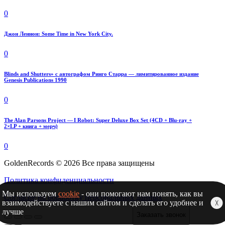
0
Джон Леннон: Some Time in New York City.
0
Blinds and Shutters» с автографом Ринго Старра — лимитированное издание
Genesis Publications 1990
0
The Alan Parsons Project — I Robot: Super Deluxe Box Set (4CD + Blu-ray +
2×LP + книга + мерч)
0
GoldenRecords © 2026 Все права защищены
Политика конфиденциальности
Мы используем
cookie
- они помогают нам понять, как вы
Согласие на обработку персональных данных
взаимодействуете с нашим сайтом и сделать его удобнее и
╳
лучше
Заказать звонок