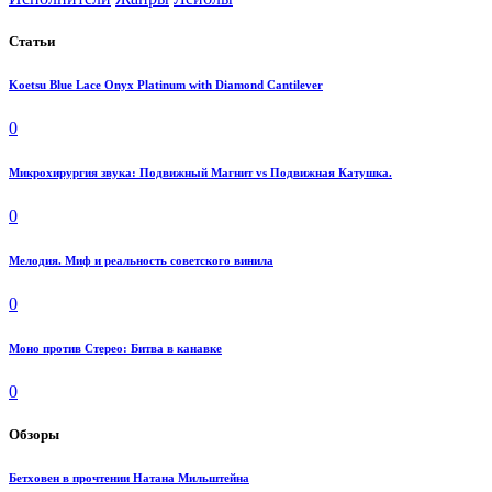
Статьи
Koetsu Blue Lace Onyx Platinum with Diamond Cantilever
0
Микрохирургия звука: Подвижный Магнит vs Подвижная Катушка.
0
Мелодия. Миф и реальность советского винила
0
Моно против Стерео: Битва в канавке
0
Обзоры
Бетховен в прочтении Натана Мильштейна