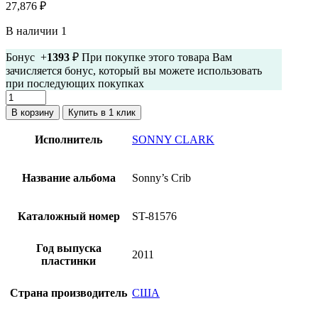
27,876
₽
В наличии 1
Бонус +
1393
₽ При покупке этого товара Вам
зачисляется бонус, который вы можете использовать
при последующих покупках
Количество
товара
В корзину
Купить в 1 клик
Sonny
Clark
Исполнитель
SONNY CLARK
-
Sonny's
Crib
Название альбома
Sonny’s Crib
(2
пластинки,
45
Каталожный номер
ST-81576
об/
мин,
Год выпуска
180
2011
пластинки
г)
Страна производитель
США