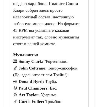
шедевр хард-бопа. Пианист Сонни
Кларк собрал здесь просто
невероятный состав, настоящую
«сборную мира» джаза. На формате
45 RPM вы услышите каждый
инструмент так, словно музыканты
стоят в вашей комнате.
Музыканты:
🎹
Sonny Clark:
Фортепиано.
🎷
John Coltrane:
Тенор-саксофон
(Да, здесь играет сам Трейн!).
🎺
Donald Byrd:
Труба.
🎻
Paul Chambers:
Бас.
🥁
Art Taylor:
Ударные.
🎷
Curtis Fuller:
Тромбон.