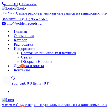
+7 (911) 955-77-67
⭐️⭐️⭐️⭐️⭐️ Самые редкие и уникальные записи на виниловых пла
Звоните: +7 (911) 955-77-67.
info@goldenrecords.ru
Главная
О компании
Каталог
Распродажа
Информация
Состояние виниловых пластинок
Статьи
Обзоры и Новости
Доставка и оплата
0
Контакты
Your cart:
0
0 Items
-
0 ₽
⭐️⭐️⭐️⭐️⭐️ Самые редкие и уникальные записи на виниловых пла