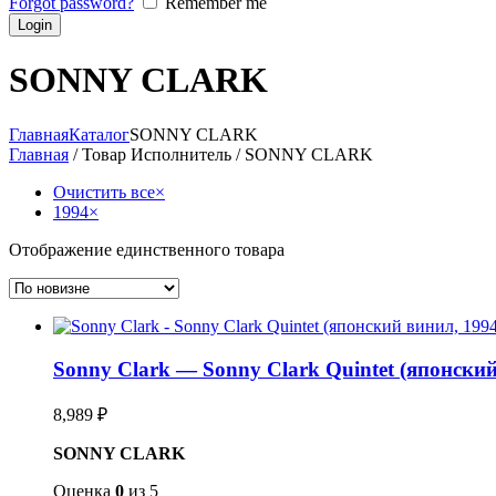
Forgot password?
Remember me
SONNY CLARK
Главная
Каталог
SONNY CLARK
Главная
/ Товар Исполнитель / SONNY CLARK
Очистить все
×
1994
×
Отображение единственного товара
Sonny Clark — Sonny Clark Quintet (японский
8,989
₽
SONNY CLARK
Оценка
0
из 5