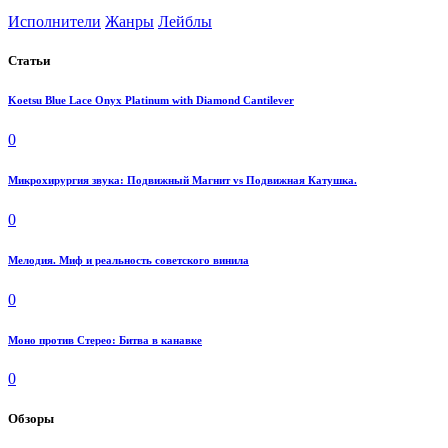
Исполнители
Жанры
Лейблы
Статьи
Koetsu Blue Lace Onyx Platinum with Diamond Cantilever
0
Микрохирургия звука: Подвижный Магнит vs Подвижная Катушка.
0
Мелодия. Миф и реальность советского винила
0
Моно против Стерео: Битва в канавке
0
Обзоры