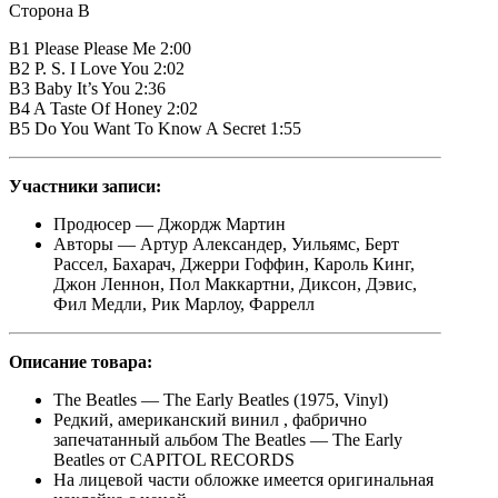
Сторона B
B1 Please Please Me 2:00
B2 P. S. I Love You 2:02
B3 Baby It’s You 2:36
B4 A Taste Of Honey 2:02
B5 Do You Want To Know A Secret 1:55
Участники записи:
Продюсер — Джордж Мартин
Авторы — Артур Александер, Уильямс, Берт
Рассел, Бахарач, Джерри Гоффин, Кароль Кинг,
Джон Леннон, Пол Маккартни, Диксон, Дэвис,
Фил Медли, Рик Марлоу, Фаррелл
Описание
товара:
The Beatles — The Early Beatles (1975, Vinyl)
Редкий, американский винил , фабрично
запечатанный альбом The Beatles — The Early
Beatles от CAPITOL RECORDS
На лицевой части обложке имеется оригинальная