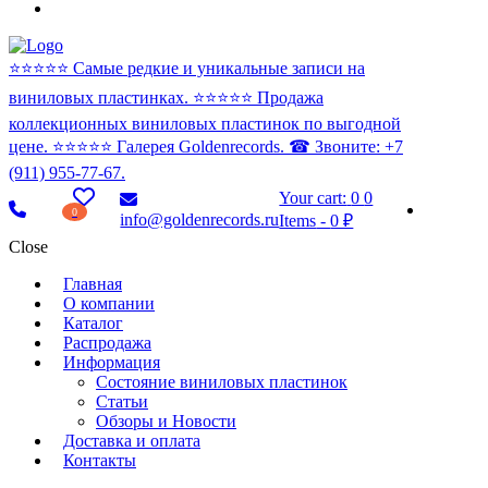
⭐️⭐️⭐️⭐️⭐️ Самые редкие и уникальные записи на
виниловых пластинках. ⭐️⭐️⭐️⭐️⭐️ Продажа
коллекционных виниловых пластинок по выгодной
цене. ⭐️⭐️⭐️⭐️⭐️ Галерея Goldenrecords. ☎ Звоните: +7
(911) 955-77-67.
Your cart:
0
0
0
info@goldenrecords.ru
Items
-
0 ₽
Close
Главная
О компании
Каталог
Распродажа
Информация
Состояние виниловых пластинок
Статьи
Обзоры и Новости
Доставка и оплата
Контакты