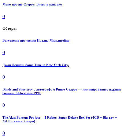
Моно против Стерео: Битва в канавке
0
Обзоры
Бетховен в прочтении Натана Мильштейна
0
Джон Леннон: Some Time in New York City.
0
Blinds and Shutters» с автографом Ринго Старра — лимитированное издание
Genesis Publications 1990
0
The Alan Parsons Project — I Robot: Super Deluxe Box Set (4CD + Blu-ray +
2×LP + книга + мерч)
0