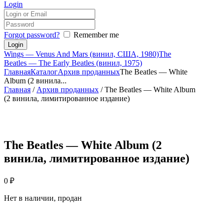
Login
Forgot password?
Remember me
Wings — Venus And Mars (винил, США, 1980)
The
Beatles — The Early Beatles (винил, 1975)
Главная
Каталог
Архив проданных
The Beatles — White
Album (2 винила...
Главная
/
Архив проданных
/ The Beatles — White Album
(2 винила, лимитированное издание)
The Beatles — White Album (2
винила, лимитированное издание)
0
₽
Нет в наличии, продан