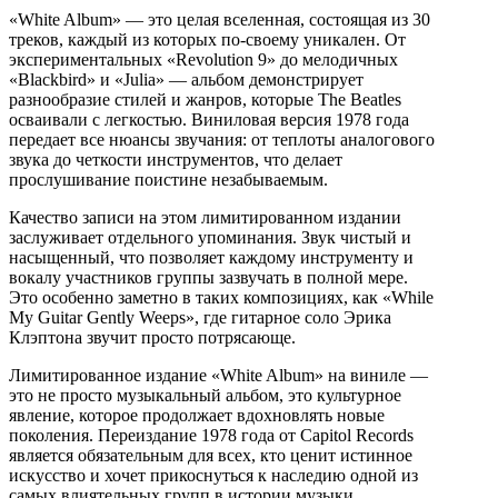
«White Album» — это целая вселенная, состоящая из 30
треков, каждый из которых по-своему уникален. От
экспериментальных «Revolution 9» до мелодичных
«Blackbird» и «Julia» — альбом демонстрирует
разнообразие стилей и жанров, которые The Beatles
осваивали с легкостью. Виниловая версия 1978 года
передает все нюансы звучания: от теплоты аналогового
звука до четкости инструментов, что делает
прослушивание поистине незабываемым.
Качество записи на этом лимитированном издании
заслуживает отдельного упоминания. Звук чистый и
насыщенный, что позволяет каждому инструменту и
вокалу участников группы зазвучать в полной мере.
Это особенно заметно в таких композициях, как «While
My Guitar Gently Weeps», где гитарное соло Эрика
Клэптона звучит просто потрясающе.
Лимитированное издание «White Album» на виниле —
это не просто музыкальный альбом, это культурное
явление, которое продолжает вдохновлять новые
поколения. Переиздание 1978 года от Capitol Records
является обязательным для всех, кто ценит истинное
искусство и хочет прикоснуться к наследию одной из
самых влиятельных групп в истории музыки.