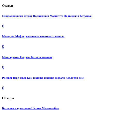
Статьи
Микрохирургия звука: Подвижный Магнит vs Подвижная Катушка.
0
Мелодия. Миф и реальность советского винила
0
Моно против Стерео: Битва в канавке
0
Рассвет High-End: Как техника и винил создали «Золотой век»
0
Обзоры
Бетховен в прочтении Натана Мильштейна