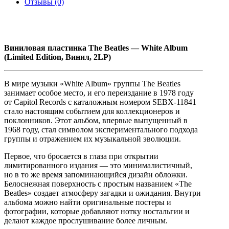
Отзывы (0)
Виниловая
пластинка The Beatles — White Album
(Limited Edition, Винил, 2LP)
В мире музыки «White Album» группы The Beatles
занимает особое место, и его переиздание в 1978 году
от Capitol Records с каталожным номером SEBX-11841
стало настоящим событием для коллекционеров и
поклонников. Этот альбом, впервые выпущенный в
1968 году, стал символом экспериментального подхода
группы и отражением их музыкальной эволюции.
Первое, что бросается в глаза при открытии
лимитированного издания — это минималистичный,
но в то же время запоминающийся дизайн обложки.
Белоснежная поверхность с простым названием «The
Beatles» создает атмосферу загадки и ожидания. Внутри
альбома можно найти оригинальные постеры и
фотографии, которые добавляют нотку ностальгии и
делают каждое прослушивание более личным.