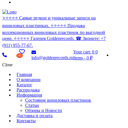
⭐️⭐️⭐️⭐️⭐️ Самые редкие и уникальные записи на
виниловых пластинках. ⭐️⭐️⭐️⭐️⭐️ Продажа
коллекционных виниловых пластинок по выгодной
цене. ⭐️⭐️⭐️⭐️⭐️ Галерея Goldenrecords. ☎ Звоните: +7
(911) 955-77-67.
Your cart:
0
0
0
info@goldenrecords.ru
Items
-
0 ₽
Close
Главная
О компании
Каталог
Распродажа
Информация
Состояние виниловых пластинок
Статьи
Обзоры и Новости
Доставка и оплата
Контакты