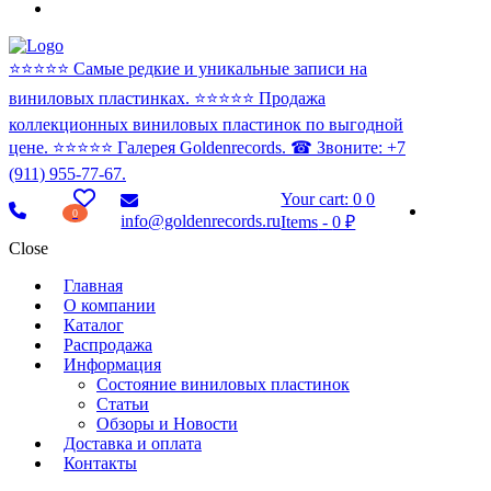
⭐️⭐️⭐️⭐️⭐️ Самые редкие и уникальные записи на
виниловых пластинках. ⭐️⭐️⭐️⭐️⭐️ Продажа
коллекционных виниловых пластинок по выгодной
цене. ⭐️⭐️⭐️⭐️⭐️ Галерея Goldenrecords. ☎ Звоните: +7
(911) 955-77-67.
Your cart:
0
0
0
info@goldenrecords.ru
Items
-
0 ₽
Close
Главная
О компании
Каталог
Распродажа
Информация
Состояние виниловых пластинок
Статьи
Обзоры и Новости
Доставка и оплата
Контакты