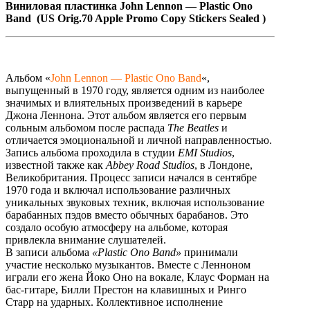
Виниловая
пластинка
John Lennon — Plastic Ono
Band (US Orig.70 Apple Promo Copy Stickers Sealed )
Альбом «
John Lennon — Plastic Ono Band
«,
выпущенный в 1970 году, является одним из наиболее
значимых и влиятельных произведений в карьере
Джона Леннона. Этот альбом является его первым
сольным альбомом после распада
The Beatles
и
отличается эмоциональной и личной направленностью.
Запись альбома проходила в студии
EMI Studios
,
известной также как
Abbey Road Studios
, в Лондоне,
Великобритания. Процесс записи начался в сентябре
1970 года и включал использование различных
уникальных звуковых техник, включая использование
барабанных пэдов вместо обычных барабанов. Это
создало особую атмосферу на альбоме, которая
привлекла внимание слушателей.
В записи альбома
«Plastic Ono Band»
принимали
участие несколько музыкантов. Вместе с Ленноном
играли его жена Йоко Оно на вокале, Клаус Форман на
бас-гитаре, Билли Престон на клавишных и Ринго
Старр на ударных. Коллективное исполнение