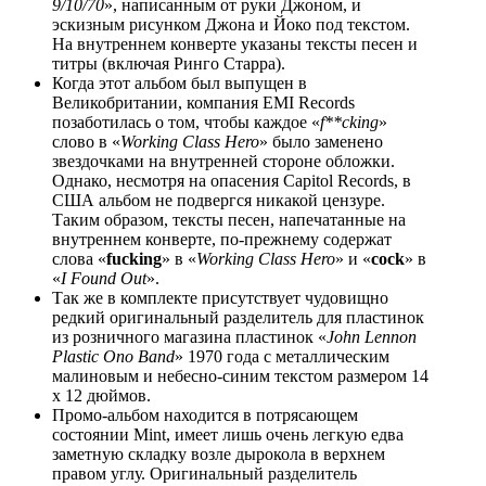
9/10/70
», написанным от руки Джоном, и
эскизным рисунком Джона и Йоко под текстом.
На внутреннем конверте указаны тексты песен и
титры (включая Ринго Старра).
Когда этот альбом был выпущен в
Великобритании, компания EMI Records
позаботилась о том, чтобы каждое «
f**cking
»
слово в «
Working Class Hero
» было заменено
звездочками на внутренней стороне обложки.
Однако, несмотря на опасения Capitol Records, в
США альбом не подвергся никакой цензуре.
Таким образом, тексты песен, напечатанные на
внутреннем конверте, по-прежнему содержат
слова «
fucking
» в «
Working Class Hero
» и «
c
oc
k
» в
«
I Found Out
».
Так же в комплекте присутствует чудовищно
редкий оригинальный разделитель для пластинок
из розничного магазина пластинок «
John Lennon
Plastic Ono Band
» 1970 года с металлическим
малиновым и небесно-синим текстом размером 14
x 12 дюймов.
Промо-альбом находится в потрясающем
состоянии Mint, имеет лишь очень легкую едва
заметную складку возле дырокола в верхнем
правом углу. Оригинальный разделитель