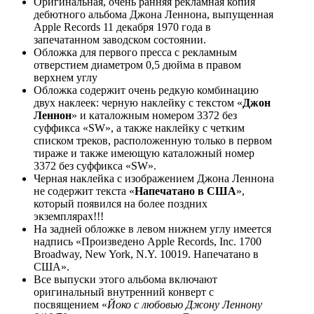
Оригинальная, очень ранняя рекламная копия
дебютного альбома Джона Леннона, выпущенная
Apple Records 11 декабря 1970 года в
запечатанном заводском состоянии.
Обложка для первого пресса с рекламным
отверстием диаметром 0,5 дюйма в правом
верхнем углу
Обложка содержит очень редкую комбинацию
двух наклеек: черную наклейку с текстом «
Джон
Леннон
» и каталожным номером 3372 без
суффикса «SW», а также наклейку с четким
списком треков, расположенную только в первом
тираже и также имеющую каталожный номер
3372 без суффикса «SW».
Черная наклейка с изображением Джона Леннона
не содержит текста «
Напечатано в США
»,
который появился на более поздних
экземплярах!!!
На задней обложке в левом нижнем углу имеется
надпись «Произведено Apple Records, Inc. 1700
Broadway, New York, N.Y. 10019. Напечатано в
США».
Все выпуски этого альбома включают
оригинальный внутренний конверт с
посвящением «
Йоко с любовью Джону Леннону