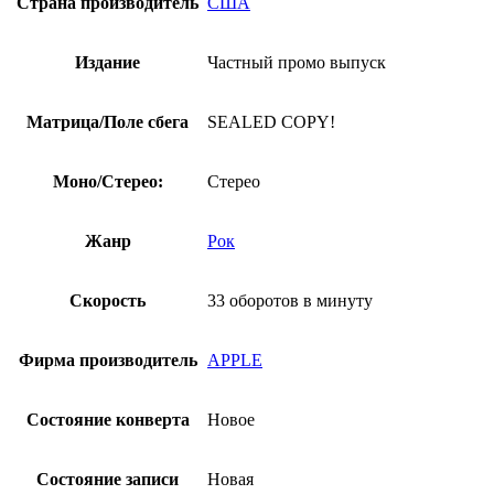
Страна производитель
США
лейбл
Эппл)
Издание
Частный промо выпуск
Матрица/Поле сбега
SEALED COPY!
Моно/Стерео:
Стерео
Жанр
Рок
Скорость
33 оборотов в минуту
Фирма производитель
APPLE
Состояние конверта
Новое
Состояние записи
Новая