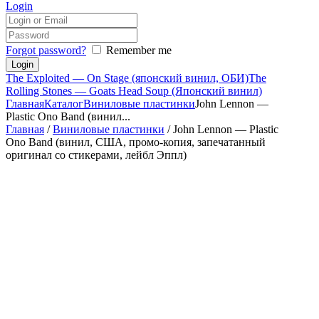
Login
Forgot password?
Remember me
The Exploited — On Stage (японский винил, ОБИ)
The
Rolling Stones — Goats Head Soup (Японский винил)
Главная
Каталог
Виниловые пластинки
John Lennon —
Plastic Ono Band (винил...
Главная
/
Виниловые пластинки
/ John Lennon — Plastic
Ono Band (винил, США, промо-копия, запечатанный
оригинал со стикерами, лейбл Эппл)