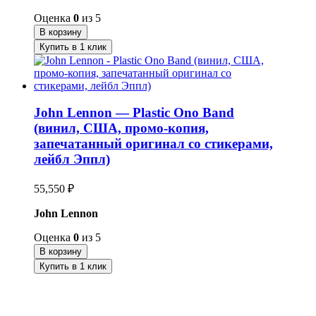
Оценка
0
из 5
В корзину
Купить в 1 клик
John Lennon — Plastic Ono Band
(винил, США, промо-копия,
запечатанный оригинал со стикерами,
лейбл Эппл)
55,550
₽
John Lennon
Оценка
0
из 5
В корзину
Купить в 1 клик