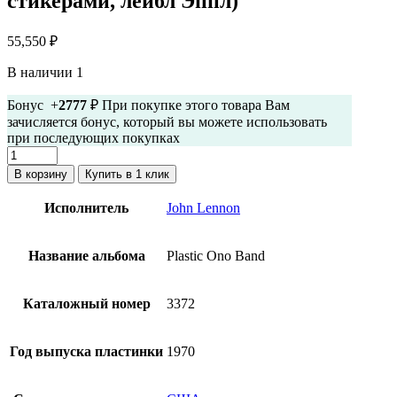
стикерами, лейбл Эппл)
55,550
₽
В наличии 1
Бонус +
2777
₽ При покупке этого товара Вам
зачисляется бонус, который вы можете использовать
при последующих покупках
Количество
товара
В корзину
Купить в 1 клик
John
Lennon
Исполнитель
John Lennon
-
Plastic
Ono
Название альбома
Plastic Ono Band
Band
(винил,
США,
Каталожный номер
3372
промо-
копия,
запечатанный
Год выпуска пластинки
1970
оригинал
со
стикерами,