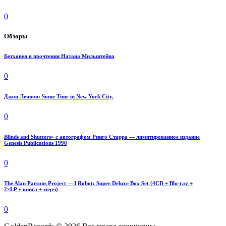
0
Обзоры
Бетховен в прочтении Натана Мильштейна
0
Джон Леннон: Some Time in New York City.
0
Blinds and Shutters» с автографом Ринго Старра — лимитированное издание
Genesis Publications 1990
0
The Alan Parsons Project — I Robot: Super Deluxe Box Set (4CD + Blu-ray +
2×LP + книга + мерч)
0