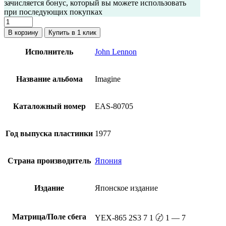
зачисляется бонус, который вы можете использовать
при последующих покупках
Количество
товара
В корзину
Купить в 1 клик
John
Lennon
Исполнитель
John Lennon
—
Imagine
(Винил,
Название альбома
Imagine
Япония,
1977,
Оби)
Каталожный номер
EAS-80705
Год выпуска пластинки
1977
Страна производитель
Япония
Издание
Японское издание
Матрица/Поле сбега
YEX-865 2S3 7 1 〄 1 — 7