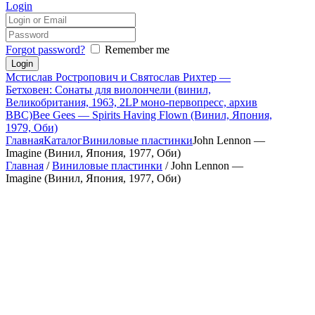
Login
Forgot password?
Remember me
Мстислав Ростропович и Святослав Рихтер —
Бетховен: Сонаты для виолончели (винил,
Великобритания, 1963, 2LP моно-первопресс, архив
BBC)
Bee Gees — Spirits Having Flown (Винил, Япония,
1979, Оби)
Главная
Каталог
Виниловые пластинки
John Lennon —
Imagine (Винил, Япония, 1977, Оби)
Главная
/
Виниловые пластинки
/ John Lennon —
Imagine (Винил, Япония, 1977, Оби)