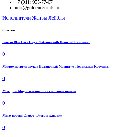
+7 (911) 955-77-67
info@goldenrecords.ru
Исполнители
Жанры
Лейблы
Статьи
Koetsu Blue Lace Onyx Platinum with Diamond Cantilever
0
Микрохирургия звука: Подвижный Магнит vs Подвижная Катушка.
0
Мелодия. Миф и реальность советского винила
0
Моно против Стерео: Битва в канавке
0