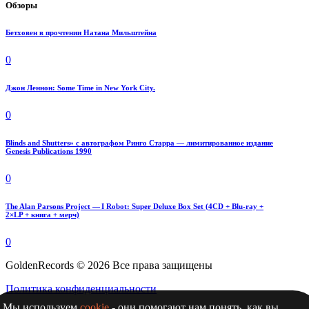
Обзоры
Бетховен в прочтении Натана Мильштейна
0
Джон Леннон: Some Time in New York City.
0
Blinds and Shutters» с автографом Ринго Старра — лимитированное издание
Genesis Publications 1990
0
The Alan Parsons Project — I Robot: Super Deluxe Box Set (4CD + Blu-ray +
2×LP + книга + мерч)
0
GoldenRecords © 2026 Все права защищены
Политика конфиденциальности
Мы используем
cookie
- они помогают нам понять, как вы