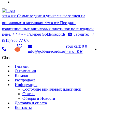
⭐️⭐️⭐️⭐️⭐️ Самые редкие и уникальные записи на
виниловых пластинках. ⭐️⭐️⭐️⭐️⭐️ Продажа
коллекционных виниловых пластинок по выгодной
цене. ⭐️⭐️⭐️⭐️⭐️ Галерея Goldenrecords. ☎ Звоните: +7
(911) 955-77-67.
Your cart:
0
0
0
info@goldenrecords.ru
Items
-
0 ₽
Close
Главная
О компании
Каталог
Распродажа
Информация
Состояние виниловых пластинок
Статьи
Обзоры и Новости
Доставка и оплата
Контакты