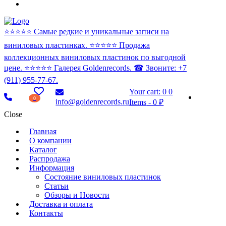
⭐️⭐️⭐️⭐️⭐️ Самые редкие и уникальные записи на
виниловых пластинках. ⭐️⭐️⭐️⭐️⭐️ Продажа
коллекционных виниловых пластинок по выгодной
цене. ⭐️⭐️⭐️⭐️⭐️ Галерея Goldenrecords. ☎ Звоните: +7
(911) 955-77-67.
Your cart:
0
0
0
info@goldenrecords.ru
Items
-
0 ₽
Close
Главная
О компании
Каталог
Распродажа
Информация
Состояние виниловых пластинок
Статьи
Обзоры и Новости
Доставка и оплата
Контакты