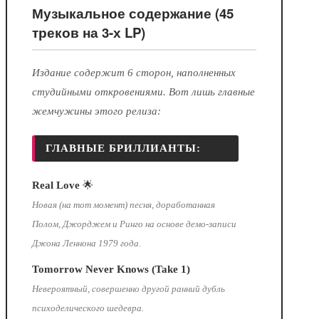
Музыкальное содержание (45
треков на 3-х LP)
Издание содержит 6 сторон, наполненных
студийными откровениями. Вот лишь главные
жемчужины этого релиза:
ГЛАВНЫЕ БРИЛЛИАНТЫ:
Real Love
🌟
Новая (на тот момент) песня, доработанная
Полом, Джорджем и Ринго на основе демо-записи
Джона Леннона 1979 года.
Tomorrow Never Knows (Take 1)
Невероятный, совершенно другой ранний дубль
психоделического шедевра.