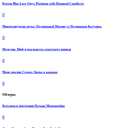
Koetsu Blue Lace Onyx Platinum with Diamond Cantilever
0
Микрохирургия звука: Подвижный Магнит vs Подвижная Катушка.
0
Мелодия. Миф и реальность советского винила
0
Моно против Стерео: Битва в канавке
0
Обзоры
Бетховен в прочтении Натана Мильштейна
0