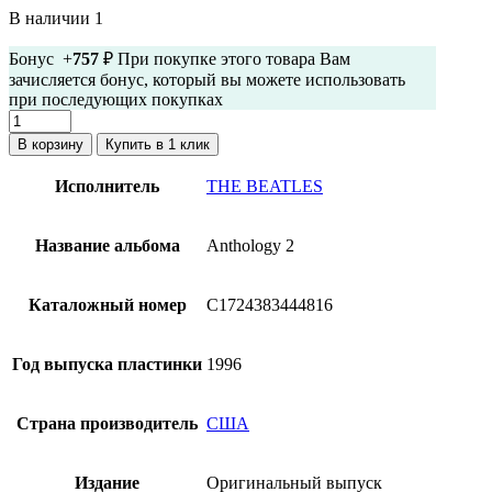
В наличии 1
Бонус +
757
₽ При покупке этого товара Вам
зачисляется бонус, который вы можете использовать
при последующих покупках
Количество
товара
В корзину
Купить в 1 клик
The
Beatles
Исполнитель
THE BEATLES
-
Anthology
2
Название альбома
Anthology 2
(Тройной
винил,
Запечатанная,
Каталожный номер
C1724383444816
США,
1996,
Кэпитол)
Год выпуска пластинки
1996
Страна производитель
США
Издание
Оригинальный выпуск