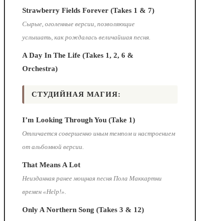
Strawberry Fields Forever (Takes 1 & 7)
Сырые, оголенные версии, позволяющие
услышать, как рождалась величайшая песня.
A Day In The Life (Takes 1, 2, 6 &
Orchestra)
СТУДИЙНАЯ МАГИЯ:
I’m Looking Through You (Take 1)
Отличается совершенно иным темпом и настроением
от альбомной версии.
That Means A Lot
Неизданная ранее мощная песня Пола Маккартни
времен «Help!».
Only A Northern Song (Takes 3 & 12)