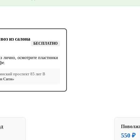
воз из салона
БЕСПЛАТНО
аз лично, осмотрите пластинки
фе.
нский проспект 85 лит В
н Сити»
ад
Поволж
550 ₽