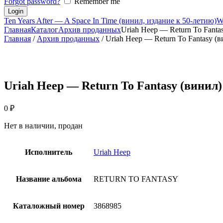
Forgot password?
Remember me
Ten Years After — A Space In Time (винил, издание к 50-летию)
W
Главная
Каталог
Архив проданных
Uriah Heep — Return To Fanta
Главная
/
Архив проданных
/ Uriah Heep — Return To Fantasy (
Uriah Heep — Return To Fantasy (винил)
0
₽
Нет в наличии, продан
Исполнитель
Uriah Heep
Название альбома
RETURN TO FANTASY
Каталожный номер
3868985