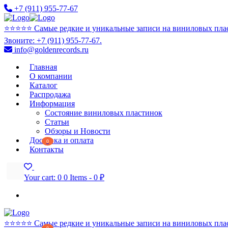
+7 (911) 955-77-67
⭐️⭐️⭐️⭐️⭐️ Самые редкие и уникальные записи на виниловых пла
Звоните: +7 (911) 955-77-67.
info@goldenrecords.ru
Главная
О компании
Каталог
Распродажа
Информация
Состояние виниловых пластинок
Статьи
Обзоры и Новости
Доставка и оплата
0
Контакты
Your cart:
0
0 Items
-
0 ₽
⭐️⭐️⭐️⭐️⭐️ Самые редкие и уникальные записи на виниловых пла