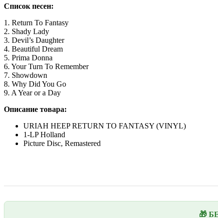
Список песен:
1. Return To Fantasy
2. Shady Lady
3. Devil’s Daughter
4. Beautiful Dream
5. Prima Donna
6. Your Turn To Remember
7. Showdown
8. Why Did You Go
9. A Year or a Day
Описание товара:
URIAH HEEP RETURN TO FANTASY (VINYL)
1-LP Holland
Picture Disc, Remastered
🎁 Б