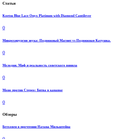
Статьи
Koetsu Blue Lace Onyx Platinum with Diamond Cantilever
0
Микрохирургия звука: Подвижный Магнит vs Подвижная Катушка.
0
Мелодия. Миф и реальность советского винила
0
Моно против Стерео: Битва в канавке
0
Обзоры
Бетховен в прочтении Натана Мильштейна
0