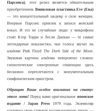
Парсонса)
, этот релиз является обязательным
приобретением.
Виниловая пластинка Eve (Ева)
— это концептуальный шедевр о силе женщин.
Впервые Парсонс привлек к записи женский
вокал. И это не случайные люди: у микрофона
стоят Клэр Торри и Лесли Данкан — те самые
легендарные вокалистки, чьи голоса звучат на
альбоме Pink Floyd
The Dark Side of the Moon
.
Звуковая картина альбома невероятно сложна:
гипнотические электронные секвенции здесь
бесшовно переплетаются с монументальным
симфоническим оркестром.
Обращаю Ваше особое внимание на статус
этого лота!
Перед вами оригинальное
японское
издание / Japan Press
1979 года. Экземпляр
сохранил свою главную коллекционную деталь —