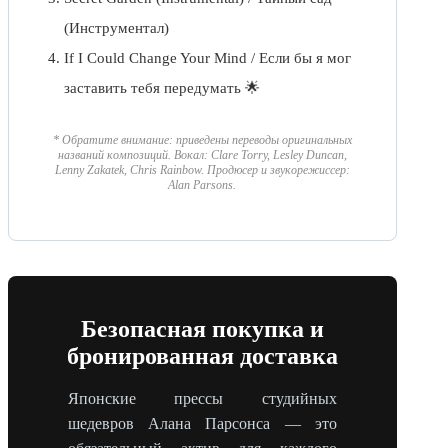
(Инструментал)
If I Could Change Your Mind / Если бы я мог
заставить тебя передумать 🌟
* Обратите внимание: приведены переводы оригинальных
названий композиций. Вокал: Clare Torry, Lesley Duncan,
Lenny Zakatek, Chris Rainbow. Продюсер и звукорежиссер:
Alan Parsons.
Безопасная покупка и
бронированная доставка
Японские прессы студийных
шедевров Алана Парсонса — это