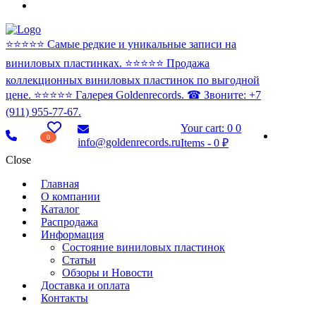
⭐️⭐️⭐️⭐️⭐️ Самые редкие и уникальные записи на
виниловых пластинках. ⭐️⭐️⭐️⭐️⭐️ Продажа
коллекционных виниловых пластинок по выгодной
цене. ⭐️⭐️⭐️⭐️⭐️ Галерея Goldenrecords. ☎ Звоните: +7
(911) 955-77-67.
Your cart:
0
0
0
info@goldenrecords.ru
Items
-
0 ₽
Close
Главная
О компании
Каталог
Распродажа
Информация
Состояние виниловых пластинок
Статьи
Обзоры и Новости
Доставка и оплата
Контакты