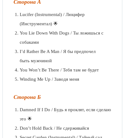
Сторона А
Lucifer (Instrumental) / Люцифер
(Инструментал) 🌟
You Lie Down With Dogs / Ты ложишься с
собаками
I’d Rather Be A Man / Я бы предпочел
быть мужчиной
You Won’t Be There / Тебя там не будет
Winding Me Up / Заводя меня
Сторона Б
Damned If I Do / Будь я проклят, если сделаю
это 🌟
Don’t Hold Back / Не сдерживайся
Secret Garden (Instrumental) / Тайный сад