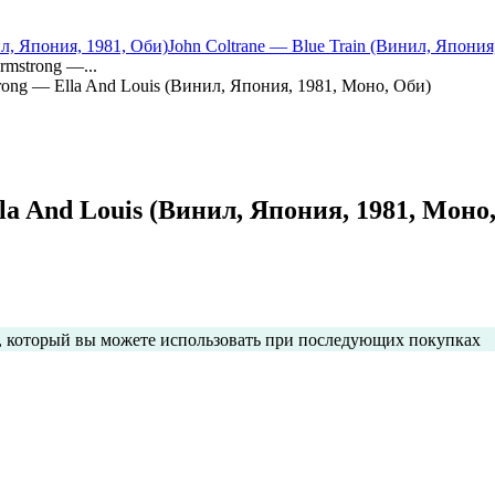
л, Япония, 1981, Оби)
John Coltrane — Blue Train (Винил, Япония
Armstrong —...
strong — Ella And Louis (Винил, Япония, 1981, Моно, Оби)
lla And Louis (Винил, Япония, 1981, Моно
с, который вы можете использовать при последующих покупках