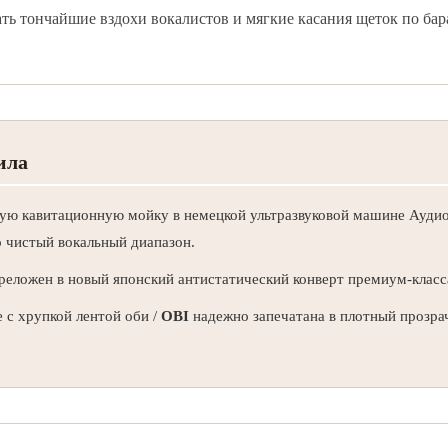
ть тончайшие вздохи вокалистов и мягкие касания щеток по бар
ила
ую кавитационную мойку в немецкой ультразвуковой машине Аудио
 чистый вокальный диапазон.
еложен в новый японский антистатический конверт премиум-класс
 с хрупкой лентой оби /
OBI
надежно запечатана в плотный прозра