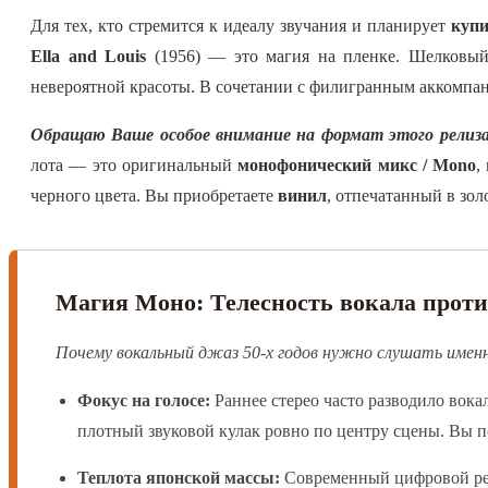
Для тех, кто стремится к идеалу звучания и планирует
купи
Ella and Louis
(1956) — это магия на пленке. Шелковы
невероятной красоты. В сочетании с филигранным аккомпан
Обращаю Ваше особое внимание на формат этого релиза
лота — это оригинальный
монофонический микс / Mono
,
черного цвета. Вы приобретаете
винил
, отпечатанный в зол
Магия Моно: Телесность вокала прот
Почему вокальный джаз 50-х годов нужно слушать имен
Фокус на голосе:
Раннее стерео часто разводило вока
плотный звуковой кулак ровно по центру сцены. Вы п
Теплота японской массы:
Современный цифровой ре