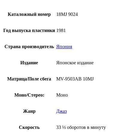
-
Ella
And
Каталожный номер
18MJ 9024
Louis
(Винил,
Япония,
Год выпуска пластинки
1981
1981,
Моно,
Оби)
Страна производитель
Япония
Издание
Японское издание
Матрица/Поле сбега
MV-9503AB 10MJ
Моно/Стерео:
Моно
Жанр
Джаз
Скорость
33 ⅓ оборотов в минуту