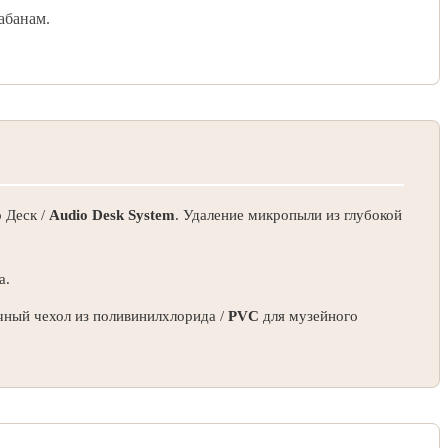
абанам.
 Деск /
Audio Desk System
. Удаление микропыли из глубокой
а.
чный чехол из поливинилхлорида /
PVC
для музейного