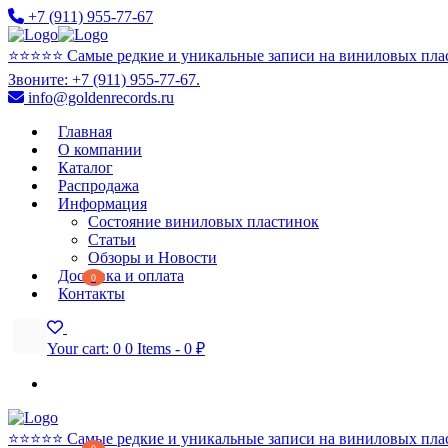
+7 (911) 955-77-67
⭐️⭐️⭐️⭐️⭐️ Самые редкие и уникальные записи на виниловых пла
Звоните: +7 (911) 955-77-67.
info@goldenrecords.ru
Главная
О компании
Каталог
Распродажа
Информация
Состояние виниловых пластинок
Статьи
Обзоры и Новости
Доставка и оплата
0
Контакты
Your cart:
0
0 Items
-
0 ₽
⭐️⭐️⭐️⭐️⭐️ Самые редкие и уникальные записи на виниловых пла