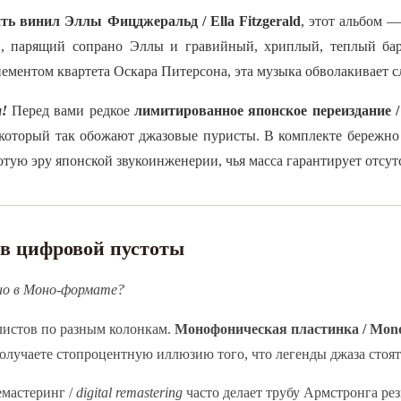
ть винил Эллы Фицджеральд / Ella Fitzgerald
, этот альбом 
й, парящий сопрано Эллы и гравийный, хриплый, теплый ба
ементом квартета Оскара Питерсона, эта музыка обволакивает 
!
Перед вами редкое
лимитированное японское переиздание / 
 который так обожают джазовые пуристы. В комплекте бережно
отую эру японской звукоинженерии, чья масса гарантирует отсу
ив цифровой пустоты
но в Моно-формате?
листов по разным колонкам.
Монофоническая пластинка / Mon
олучаете стопроцентную иллюзию того, что легенды джаза стоят
мастеринг /
digital remastering
часто делает трубу Армстронга рез