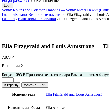
Forgot password?
Remember me
Sonny Rollins and Coleman Hawkins — Sonny Meets Hawk! (Вини
Главная
Каталог
Виниловые пластинки
Ella Fitzgerald and Louis 
Главная
/
Виниловые пластинки
/ Ella Fitzgerald and Louis Arm
Ella Fitzgerald and Louis Armstrong — E
7,878
₽
В наличии 2
Бонус +
393
₽ При покупке этого товара Вам зачисляется бону
Количество
товара
В корзину
Купить в 1 клик
Ella
Fitzgerald
Исполнитель
Ella Fitzgerald and Louis Armstrong
and
Louis
Armstrong
Название альбома
Ella And Louis