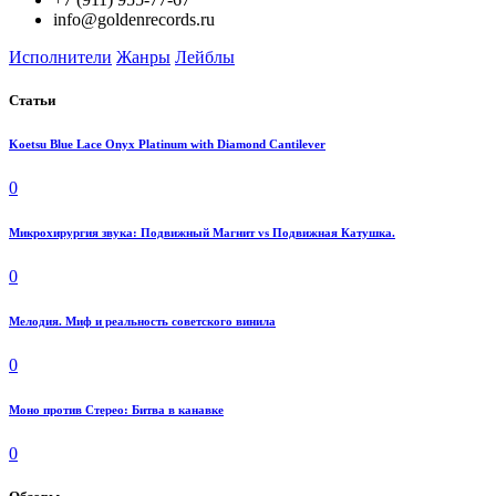
info@goldenrecords.ru
Исполнители
Жанры
Лейблы
Статьи
Koetsu Blue Lace Onyx Platinum with Diamond Cantilever
0
Микрохирургия звука: Подвижный Магнит vs Подвижная Катушка.
0
Мелодия. Миф и реальность советского винила
0
Моно против Стерео: Битва в канавке
0