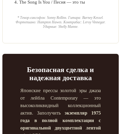
The Song Is You / Песня — это ты
* Тенор-саксофон: Sonny Rollins. Гитара: Barney Kessel.
Фортепиано: Hampton Hawes. Контрабас: Leroy Vinnegar.
Ударные: Shelly Manne.
Безопасная сделка и
надежная доставка
Японские прессы золотой эры джаза
от лейбла Contemporary — это
высоколиквидный коллекционный
актив. Заполучить
экземпляр 1975
года в полной комплектации с
оригинальной двухцветной лентой