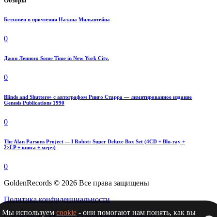
Обзоры
Бетховен в прочтении Натана Мильштейна
0
Джон Леннон: Some Time in New York City.
0
Blinds and Shutters» с автографом Ринго Старра — лимитированное издание
Genesis Publications 1990
0
The Alan Parsons Project — I Robot: Super Deluxe Box Set (4CD + Blu-ray +
2×LP + книга + мерч)
0
GoldenRecords © 2026 Все права защищены
Политика конфиденциальности
Мы используем
cookie
- они помогают нам понять, как вы
Согласие на обработку персональных данных