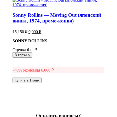
Sonny Rollins — Moving Out (японский
винил, 1974, промо-копия)
Первоначальная
Текущая
15,150
₽
9,090
₽
цена
цена:
составляла
SONNY ROLLINS
9,090 ₽.
15,150 ₽.
Оценка
0
из 5
В корзину
-40% экономия
6,060
₽
Купить в 1 клик
Остались вопросы?