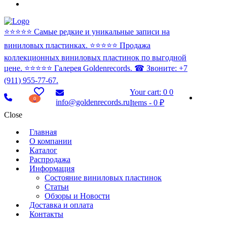
⭐️⭐️⭐️⭐️⭐️ Самые редкие и уникальные записи на
виниловых пластинках. ⭐️⭐️⭐️⭐️⭐️ Продажа
коллекционных виниловых пластинок по выгодной
цене. ⭐️⭐️⭐️⭐️⭐️ Галерея Goldenrecords. ☎ Звоните: +7
(911) 955-77-67.
Your cart:
0
0
0
info@goldenrecords.ru
Items
-
0 ₽
Close
Главная
О компании
Каталог
Распродажа
Информация
Состояние виниловых пластинок
Статьи
Обзоры и Новости
Доставка и оплата
Контакты