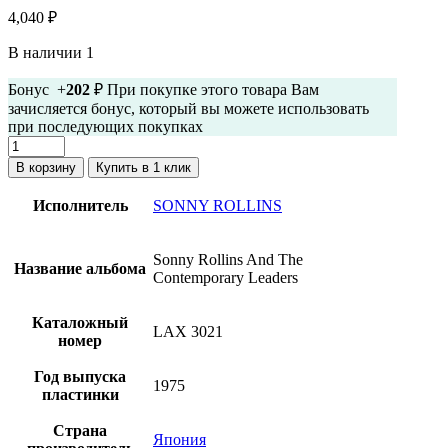
4,040
₽
В наличии 1
Бонус +
202
₽ При покупке этого товара Вам
зачисляется бонус, который вы можете использовать
при последующих покупках
Количество
товара
В корзину
Купить в 1 клик
Sonny
Rollins
Исполнитель
SONNY ROLLINS
-
The
Contemporary
Sonny Rollins And The
Название альбома
Leaders
Contemporary Leaders
(Винил,
Япония,
Каталожный
1975,
LAX 3021
номер
Оби)
Год выпуска
1975
пластинки
Страна
Япония