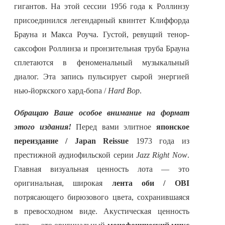
гигантов. На этой сессии 1956 года к Роллинзу
присоединился легендарный квинтет Клиффорда
Брауна и Макса Роуча. Густой, ревущий тенор-
саксофон Роллинза и пронзительная труба Брауна
сплетаются в феноменальный музыкальный
диалог. Эта запись пульсирует сырой энергией
нью-йоркского хард-бопа /
Hard Bop
.
Обращаю Ваше особое внимание на формат
этого издания!
Перед вами элитное
японское
переиздание / Japan Reissue
1973 года из
престижной аудиофильской серии
Jazz Right Now
.
Главная визуальная ценность лота — это
оригинальная, широкая
лента оби / OBI
потрясающего бирюзового цвета, сохранившаяся
в превосходном виде. Акустическая ценность