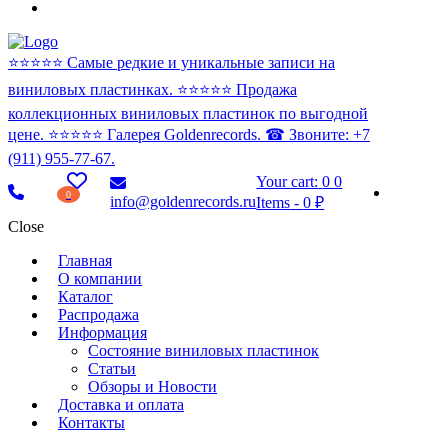
⭐️⭐️⭐️⭐️⭐️ Самые редкие и уникальные записи на
виниловых пластинках. ⭐️⭐️⭐️⭐️⭐️ Продажа
коллекционных виниловых пластинок по выгодной
цене. ⭐️⭐️⭐️⭐️⭐️ Галерея Goldenrecords. ☎ Звоните: +7
(911) 955-77-67.
Your cart:
0
0
0
info@goldenrecords.ru
Items
-
0 ₽
Close
Главная
О компании
Каталог
Распродажа
Информация
Состояние виниловых пластинок
Статьи
Обзоры и Новости
Доставка и оплата
Контакты