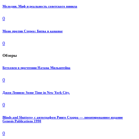
Мелодия. Миф и реальность советского винила
0
Моно против Стерео: Битва в канавке
0
Обзоры
Бетховен в прочтении Натана Мильштейна
0
Джон Леннон: Some Time in New York City.
0
Blinds and Shutters» с автографом Ринго Старра — лимитированное издание
Genesis Publications 1990
0