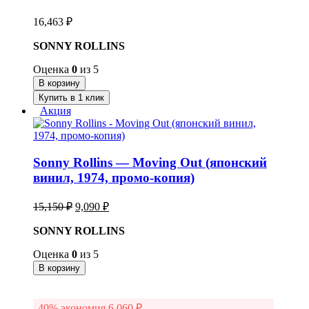
16,463
₽
SONNY ROLLINS
Оценка
0
из 5
В корзину
Купить в 1 клик
Акция
Sonny Rollins — Moving Out (японский
винил, 1974, промо-копия)
Первоначальная
Текущая
15,150
₽
9,090
₽
цена
цена:
составляла
SONNY ROLLINS
9,090 ₽.
15,150 ₽.
Оценка
0
из 5
В корзину
-40% экономия
6,060
₽