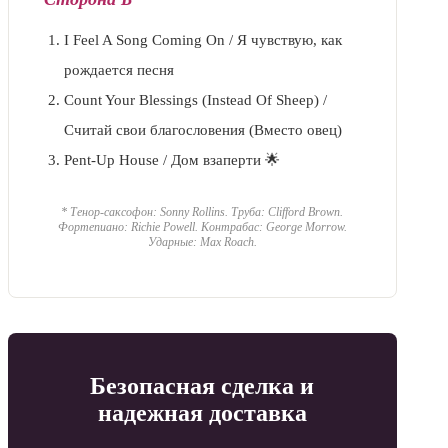
I Feel A Song Coming On / Я чувствую, как
рождается песня
Count Your Blessings (Instead Of Sheep) /
Считай свои благословения (Вместо овец)
Pent-Up House / Дом взаперти 🌟
* Тенор-саксофон: Sonny Rollins. Труба: Clifford Brown.
Фортепиано: Richie Powell. Контрабас: George Morrow.
Ударные: Max Roach.
Безопасная сделка и
надежная доставка