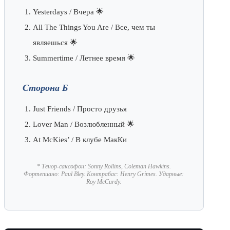
Yesterdays / Вчера 🌟
All The Things You Are / Все, чем ты
являешься 🌟
Summertime / Летнее время 🌟
Сторона Б
Just Friends / Просто друзья
Lover Man / Возлюбленный 🌟
At McKies’ / В клубе МакКи
* Тенор-саксофон: Sonny Rollins, Coleman Hawkins.
Фортепиано: Paul Bley. Контрабас: Henry Grimes. Ударные:
Roy McCurdy.