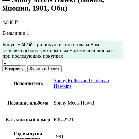
Япония, 1981, Оби)
4,848
₽
В наличии 1
Бонус +
242
₽ При покупке этого товара Вам
зачисляется бонус, который вы можете использовать
при последующих покупках
Количество
товара
В корзину
Купить в 1 клик
Sonny
Rollins
Sonny Rollins and Coleman
Исполнитель
and
Hawkins
Coleman
Hawkins
-
Название альбома
Sonny Meets Hawk!
Sonny
Meets
Hawk!
Каталожный номер
RJL-2521
(Винил,
Япония,
Год выпуска
1981,
1981