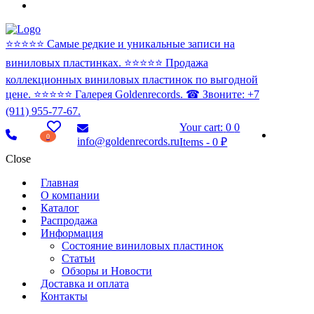
⭐️⭐️⭐️⭐️⭐️ Самые редкие и уникальные записи на
виниловых пластинках. ⭐️⭐️⭐️⭐️⭐️ Продажа
коллекционных виниловых пластинок по выгодной
цене. ⭐️⭐️⭐️⭐️⭐️ Галерея Goldenrecords. ☎ Звоните: +7
(911) 955-77-67.
Your cart:
0
0
0
info@goldenrecords.ru
Items
-
0 ₽
Close
Главная
О компании
Каталог
Распродажа
Информация
Состояние виниловых пластинок
Статьи
Обзоры и Новости
Доставка и оплата
Контакты