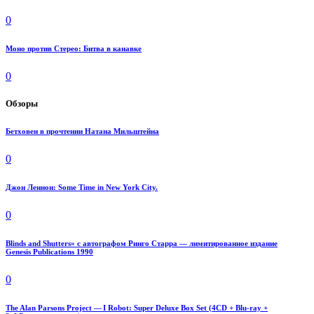
0
Моно против Стерео: Битва в канавке
0
Обзоры
Бетховен в прочтении Натана Мильштейна
0
Джон Леннон: Some Time in New York City.
0
Blinds and Shutters» с автографом Ринго Старра — лимитированное издание
Genesis Publications 1990
0
The Alan Parsons Project — I Robot: Super Deluxe Box Set (4CD + Blu-ray +