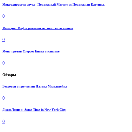
Микрохирургия звука: Подвижный Магнит vs Подвижная Катушка.
0
Мелодия. Миф и реальность советского винила
0
Моно против Стерео: Битва в канавке
0
Обзоры
Бетховен в прочтении Натана Мильштейна
0
Джон Леннон: Some Time in New York City.
0