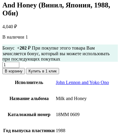
And Honey (Винил, Япония, 1988,
Оби)
4,040
₽
В наличии 1
Бонус +
202
₽ При покупке этого товара Вам
зачисляется бонус, который вы можете использовать
при последующих покупках
Количество
товара
В корзину
Купить в 1 клик
John
Lennon
Исполнитель
John Lennon and Yoko Ono
and
Yoko
Ono
Название альбома
Milk and Honey
-
Milk
And
Каталожный номер
18MM 0609
Honey
(Винил,
Япония,
Год выпуска пластинки
1988