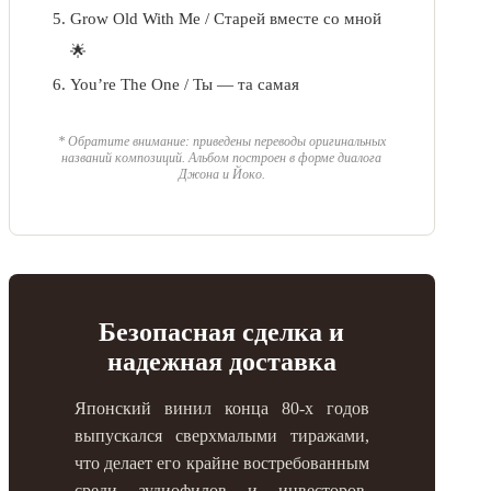
Grow Old With Me / Старей вместе со мной
🌟
You’re The One / Ты — та самая
* Обратите внимание: приведены переводы оригинальных
названий композиций. Альбом построен в форме диалога
Джона и Йоко.
Безопасная сделка и
надежная доставка
Японский винил конца 80-х годов
выпускался сверхмалыми тиражами,
что делает его крайне востребованным
среди аудиофилов и инвесторов.