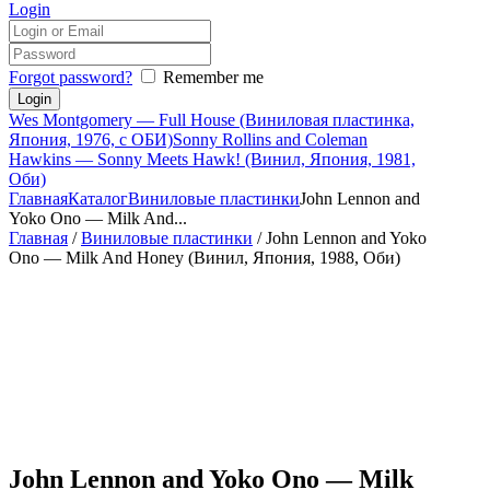
Login
Forgot password?
Remember me
Wes Montgomery — Full House (Виниловая пластинка,
Япония, 1976, с ОБИ)
Sonny Rollins and Coleman
Hawkins — Sonny Meets Hawk! (Винил, Япония, 1981,
Оби)
Главная
Каталог
Виниловые пластинки
John Lennon and
Yoko Ono — Milk And...
Главная
/
Виниловые пластинки
/ John Lennon and Yoko
Ono — Milk And Honey (Винил, Япония, 1988, Оби)
John Lennon and Yoko Ono — Milk