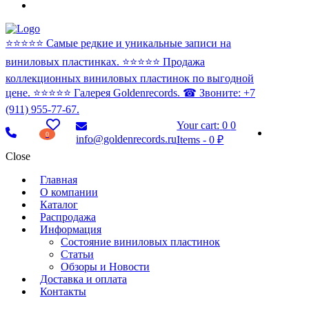
⭐️⭐️⭐️⭐️⭐️ Самые редкие и уникальные записи на
виниловых пластинках. ⭐️⭐️⭐️⭐️⭐️ Продажа
коллекционных виниловых пластинок по выгодной
цене. ⭐️⭐️⭐️⭐️⭐️ Галерея Goldenrecords. ☎ Звоните: +7
(911) 955-77-67.
Your cart:
0
0
0
info@goldenrecords.ru
Items
-
0 ₽
Close
Главная
О компании
Каталог
Распродажа
Информация
Состояние виниловых пластинок
Статьи
Обзоры и Новости
Доставка и оплата
Контакты