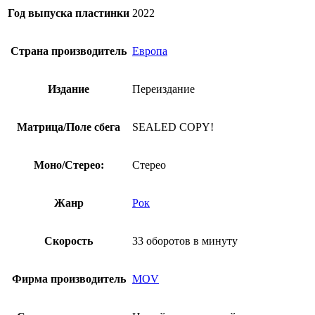
белого
Год выпуска пластинки
2022
цветов,
180
грамм,
Страна производитель
Европа
тираж
1500
копий)
Издание
Переиздание
Матрица/Поле сбега
SEALED COPY!
Моно/Стерео:
Стерео
Жанр
Рок
Скорость
33 оборотов в минуту
Фирма производитель
MOV