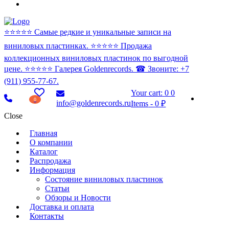
⭐️⭐️⭐️⭐️⭐️ Самые редкие и уникальные записи на
виниловых пластинках. ⭐️⭐️⭐️⭐️⭐️ Продажа
коллекционных виниловых пластинок по выгодной
цене. ⭐️⭐️⭐️⭐️⭐️ Галерея Goldenrecords. ☎ Звоните: +7
(911) 955-77-67.
Your cart:
0
0
0
info@goldenrecords.ru
Items
-
0 ₽
Close
Главная
О компании
Каталог
Распродажа
Информация
Состояние виниловых пластинок
Статьи
Обзоры и Новости
Доставка и оплата
Контакты