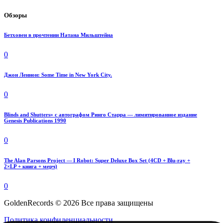
Обзоры
Бетховен в прочтении Натана Мильштейна
0
Джон Леннон: Some Time in New York City.
0
Blinds and Shutters» с автографом Ринго Старра — лимитированное издание
Genesis Publications 1990
0
The Alan Parsons Project — I Robot: Super Deluxe Box Set (4CD + Blu-ray +
2×LP + книга + мерч)
0
GoldenRecords © 2026 Все права защищены
Политика конфиденциальности