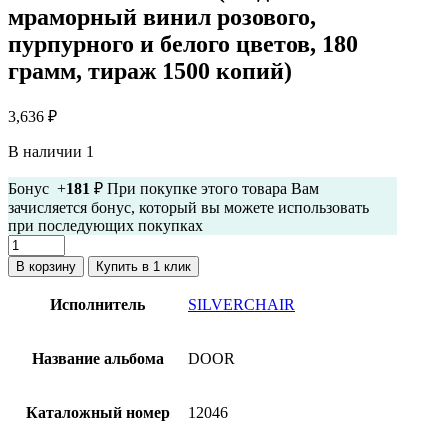
мраморный винил розового,
пурпурного и белого цветов, 180
грамм, тираж 1500 копий)
3,636
₽
В наличии 1
Бонус +
181
₽ При покупке этого товара Вам
зачисляется бонус, который вы можете использовать
при последующих покупках
Количество
товара
В корзину
Купить в 1 клик
Silverchair
-
Исполнитель
SILVERCHAIR
Door
(12-
дюймовый
Название альбома
DOOR
мраморный
винил
розового,
Каталожный номер
12046
пурпурного
и