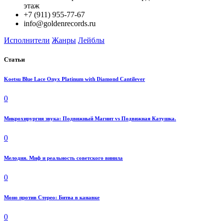
этаж
+7 (911) 955-77-67
info@goldenrecords.ru
Исполнители
Жанры
Лейблы
Статьи
Koetsu Blue Lace Onyx Platinum with Diamond Cantilever
0
Микрохирургия звука: Подвижный Магнит vs Подвижная Катушка.
0
Мелодия. Миф и реальность советского винила
0
Моно против Стерео: Битва в канавке
0