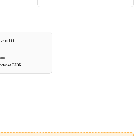
ье и Юг
дня
оставка СДЭК.