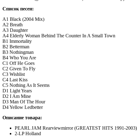
Список песен:
A1 Black (2004 Mix)
A2 Breath
A3 Daughter
A4 Elderly Woman Behind The Counter In A Small Town
B1 Immortality
B2 Betterman
B3 Nothingman
B4 Who You Are
C1 Off He Goes
C2 Given To Fly
C3 Wishlist
C4 Last Kiss
C5 Nothing As It Seems
D1 Light Years
D2 I Am Mine
D3 Man Of The Hour
D4 Yellow Ledbetter
Описание товара:
PEARL JAM Rearviewmirror (GREATEST HITS 1991-2003
2-LP Holland