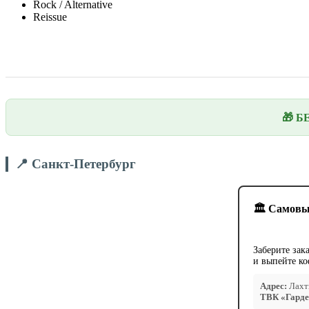
Rock / Alternative
Reissue
🎁 Б
📍 Санкт-Петербург
🏛️ Самовы
Заберите зак
и выпейте ко
Адрес:
Лахти
ТВК «Гарде