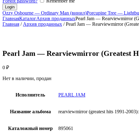
Forgot password?
Remember me
Ozzy Osbourne — Ordinary Man (винил)
Porcupine Tree — Lightb
Главная
Каталог
Архив проданных
Pearl Jam — Rearviewmirror (Gr
Главная
/
Архив проданных
/ Pearl Jam — Rearviewmirror (Greate
Pearl Jam — Rearviewmirror (Greatest Hit
0
₽
Нет в наличии, продан
Исполнитель
PEARL JAM
Название альбома
rearviewmirror (greatest hits 1991-2003)
Каталожный номер
895061