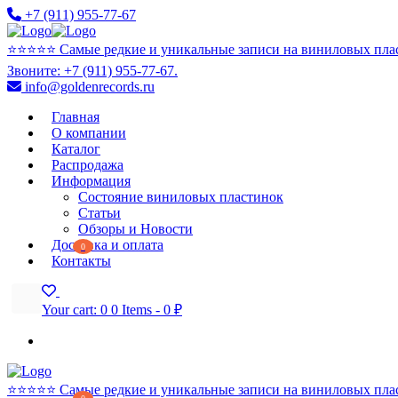
+7 (911) 955-77-67
⭐️⭐️⭐️⭐️⭐️ Самые редкие и уникальные записи на виниловых пла
Звоните: +7 (911) 955-77-67.
info@goldenrecords.ru
Главная
О компании
Каталог
Распродажа
Информация
Состояние виниловых пластинок
Статьи
Обзоры и Новости
Доставка и оплата
0
Контакты
Your cart:
0
0 Items
-
0 ₽
⭐️⭐️⭐️⭐️⭐️ Самые редкие и уникальные записи на виниловых пла