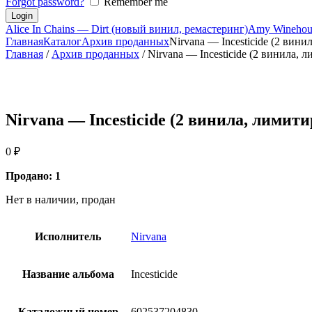
Forgot password?
Remember me
Alice In Chains — Dirt (новый винил, ремастеринг)
Amy Winehous
Главная
Каталог
Архив проданных
Nirvana — Incesticide (2 винил
Главная
/
Архив проданных
/ Nirvana — Incesticide (2 винила,
Nirvana — Incesticide (2 винила, лимит
0
₽
Продано: 1
Нет в наличии, продан
Исполнитель
Nirvana
Название альбома
Incesticide
Каталожный номер
602537204830