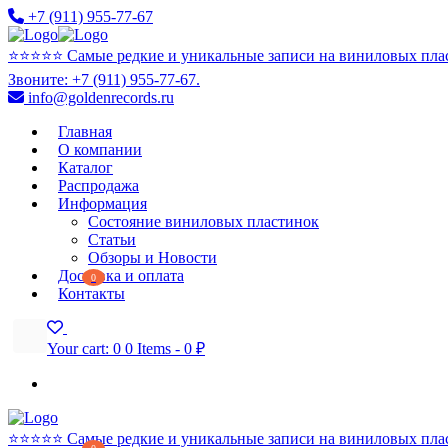
+7 (911) 955-77-67
⭐️⭐️⭐️⭐️⭐️ Самые редкие и уникальные записи на виниловых пла
Звоните: +7 (911) 955-77-67.
info@goldenrecords.ru
Главная
О компании
Каталог
Распродажа
Информация
Состояние виниловых пластинок
Статьи
Обзоры и Новости
Доставка и оплата
0
Контакты
Your cart:
0
0 Items
-
0 ₽
⭐️⭐️⭐️⭐️⭐️ Самые редкие и уникальные записи на виниловых пла