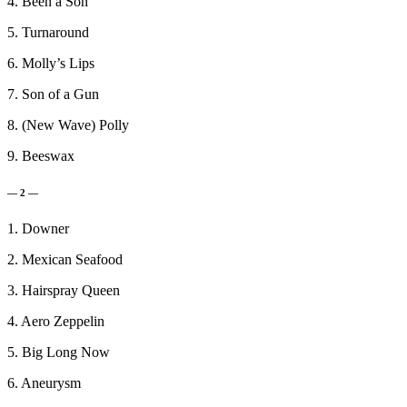
4. Been a Son
5. Turnaround
6. Molly’s Lips
7. Son of a Gun
8. (New Wave) Polly
9. Beeswax
— 2 —
1. Downer
2. Mexican Seafood
3. Hairspray Queen
4. Aero Zeppelin
5. Big Long Now
6. Aneurysm