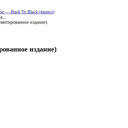
e — Back To Black (винил)
а...
 лимитированное издание)
ированное издание)