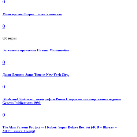
0
Моно против Стерео: Битва в канавке
0
Обзоры
Бетховен в прочтении Натана Мильштейна
0
Джон Леннон: Some Time in New York City.
0
Blinds and Shutters» с автографом Ринго Старра — лимитированное издание
Genesis Publications 1990
0
The Alan Parsons Project — I Robot: Super Deluxe Box Set (4CD + Blu-ray +
2×LP + книга + мерч)