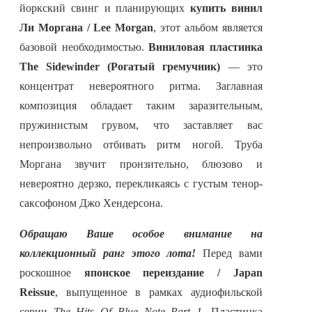
йоркский свинг и планирующих
купить винил
Ли Моргана / Lee Morgan
, этот альбом является
базовой необходимостью.
Виниловая пластинка
The Sidewinder (Рогатый гремучник)
— это
концентрат невероятного ритма. Заглавная
композиция обладает таким заразительным,
пружинистым грувом, что заставляет вас
непроизвольно отбивать ритм ногой. Труба
Моргана звучит пронзительно, блюзово и
невероятно дерзко, перекликаясь с густым тенор-
саксофоном Джо Хендерсона.
Обращаю Ваше особое внимание на
коллекционный ранг этого лота!
Перед вами
роскошное
японское переиздание / Japan
Reissue
, выпущенное в рамках аудиофильской
серии
The Hits Of Blue Note Part 1
. Пластинка