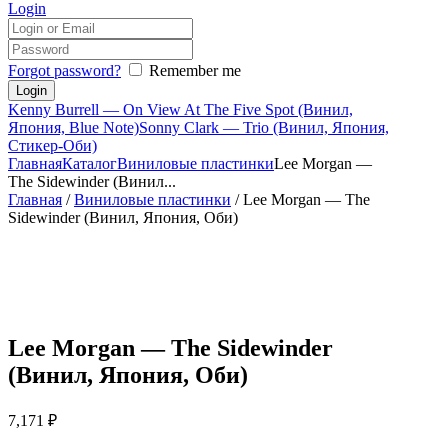
Login
Forgot password?
Remember me
Kenny Burrell — On View At The Five Spot (Винил,
Япония, Blue Note)
Sonny Clark — Trio (Винил, Япония,
Стикер-Оби)
Главная
Каталог
Виниловые пластинки
Lee Morgan —
The Sidewinder (Винил...
Главная
/
Виниловые пластинки
/ Lee Morgan — The
Sidewinder (Винил, Япония, Оби)
Lee Morgan — The Sidewinder
(Винил, Япония, Оби)
7,171
₽