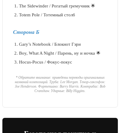
The Sidewinder / Рогатый гремучник 🌟
Totem Pole / Тотемный столб
Сторона Б
Gary’s Notebook / Блокнот Гэри
Boy, What A Night / Парень, ну и ночка 🌟
Hocus-Pocus / Фокус-покус
* Обратите внимание: приведены переводы оригинальных
названий композиций. Труба: Lee Morgan. Тенор-саксофон:
Joe Henderson. Фортепиано: Barry Harris. Контрабас: Bob
Cranshaw. Ударные: Billy Higgins.