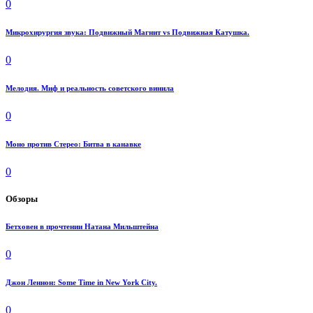
0
Микрохирургия звука: Подвижный Магнит vs Подвижная Катушка.
0
Мелодия. Миф и реальность советского винила
0
Моно против Стерео: Битва в канавке
0
Обзоры
Бетховен в прочтении Натана Мильштейна
0
Джон Леннон: Some Time in New York City.
0