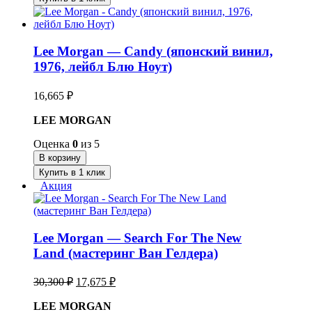
Lee Morgan — Candy (японский винил,
1976, лейбл Блю Ноут)
16,665
₽
LEE MORGAN
Оценка
0
из 5
В корзину
Купить в 1 клик
Акция
Lee Morgan — Search For The New
Land (мастеринг Ван Гелдера)
Первоначальная
Текущая
30,300
₽
17,675
₽
цена
цена:
составляла
LEE MORGAN
17,675 ₽.