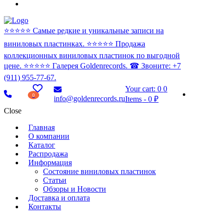
⭐️⭐️⭐️⭐️⭐️ Самые редкие и уникальные записи на
виниловых пластинках. ⭐️⭐️⭐️⭐️⭐️ Продажа
коллекционных виниловых пластинок по выгодной
цене. ⭐️⭐️⭐️⭐️⭐️ Галерея Goldenrecords. ☎ Звоните: +7
(911) 955-77-67.
Your cart:
0
0
0
info@goldenrecords.ru
Items
-
0 ₽
Close
Главная
О компании
Каталог
Распродажа
Информация
Состояние виниловых пластинок
Статьи
Обзоры и Новости
Доставка и оплата
Контакты