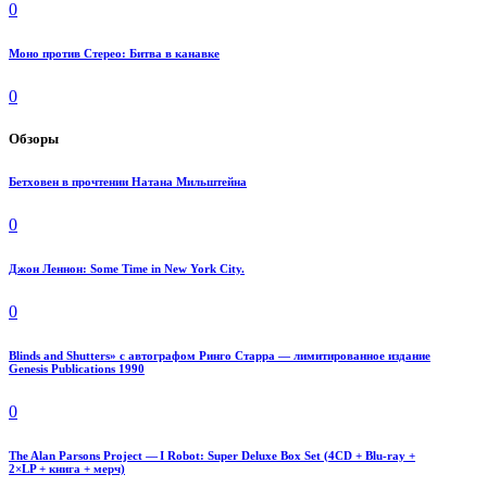
0
Моно против Стерео: Битва в канавке
0
Обзоры
Бетховен в прочтении Натана Мильштейна
0
Джон Леннон: Some Time in New York City.
0
Blinds and Shutters» с автографом Ринго Старра — лимитированное издание
Genesis Publications 1990
0
The Alan Parsons Project — I Robot: Super Deluxe Box Set (4CD + Blu-ray +
2×LP + книга + мерч)