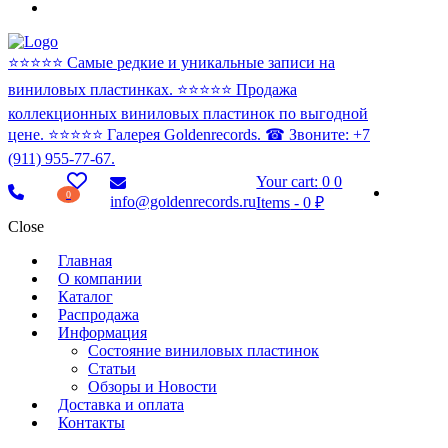
⭐️⭐️⭐️⭐️⭐️ Самые редкие и уникальные записи на
виниловых пластинках. ⭐️⭐️⭐️⭐️⭐️ Продажа
коллекционных виниловых пластинок по выгодной
цене. ⭐️⭐️⭐️⭐️⭐️ Галерея Goldenrecords. ☎ Звоните: +7
(911) 955-77-67.
Your cart:
0
0
0
info@goldenrecords.ru
Items
-
0 ₽
Close
Главная
О компании
Каталог
Распродажа
Информация
Состояние виниловых пластинок
Статьи
Обзоры и Новости
Доставка и оплата
Контакты