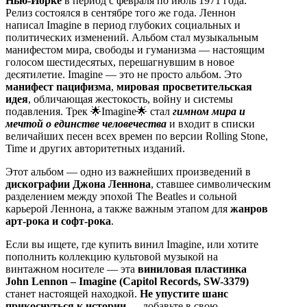
Нью-Йорке
в период с февраля по июль 1971 года.
Релиз состоялся в сентябре того же года. Леннон
написал Imagine в период глубоких социальных и
политических изменений. Альбом стал музыкальным
манифестом мира, свободы и гуманизма — настоящим
голосом шестидесятых, перешагнувшим в новое
десятилетие. Imagine — это не просто альбом. Это
манифест пацифизма
,
мировая просветительская
идея
, обличающая жестокость, войну и системы
подавления. Трек 🌟Imagine🌟 стал
гимном мира и
мечтой о единстве человечества
и входит в списки
величайших песен всех времен по версии Rolling Stone,
Time и других авторитетных изданий.
Этот альбом — одно из важнейших произведений в
дискографии Джона Леннона
, ставшее символическим
разделением между эпохой The Beatles и сольной
карьерой Леннона, а также важным этапом для
жанров
арт-рока и софт-рока
.
Если вы ищете, где купить винил Imagine, или хотите
пополнить коллекцию культовой музыкой на
винтажном носителе — эта
виниловая пластинка
John Lennon – Imagine (Capitol Records, SW-3379)
станет настоящей находкой.
Не упустите шанс
прикоснуться к истории
— добавьте в свою