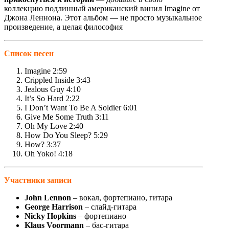
коллекцию подлинный американский винил Imagine от
Джона Леннона. Этот альбом — не просто музыкальное
произведение, а целая философия
Список песен
Imagine 2:59
Crippled Inside 3:43
Jealous Guy 4:10
It’s So Hard 2:22
I Don’t Want To Be A Soldier 6:01
Give Me Some Truth 3:11
Oh My Love 2:40
How Do You Sleep? 5:29
How? 3:37
Oh Yoko! 4:18
Участники записи
John Lennon
– вокал, фортепиано, гитара
George Harrison
– слайд-гитара
Nicky Hopkins
– фортепиано
Klaus Voormann
– бас-гитара