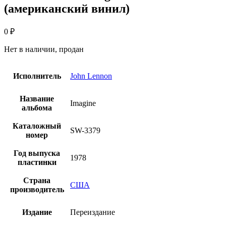
(американский винил)
0
₽
Нет в наличии, продан
Исполнитель
John Lennon
Название
Imagine
альбома
Каталожный
SW-3379
номер
Год выпуска
1978
пластинки
Страна
США
производитель
Издание
Переиздание