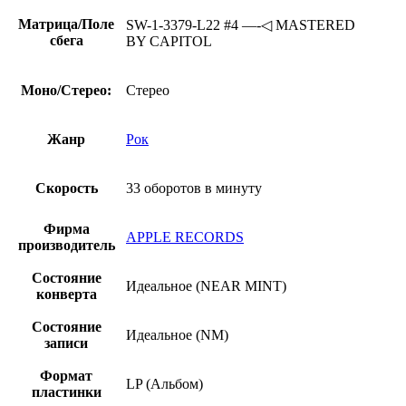
Матрица/Поле
SW-1-3379-L22 #4 —-◁ MASTERED
сбега
BY CAPITOL
Моно/Стерео:
Стерео
Жанр
Рок
Скорость
33 оборотов в минуту
Фирма
APPLE RECORDS
производитель
Состояние
Идеальное (NEAR MINT)
конверта
Состояние
Идеальное (NM)
записи
Формат
LP (Альбом)
пластинки