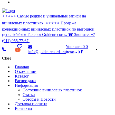
⭐️⭐️⭐️⭐️⭐️ Самые редкие и уникальные записи на
виниловых пластинках. ⭐️⭐️⭐️⭐️⭐️ Продажа
коллекционных виниловых пластинок по выгодной
цене. ⭐️⭐️⭐️⭐️⭐️ Галерея Goldenrecords. ☎ Звоните: +7
(911) 955-77-67.
Your cart:
0
0
0
info@goldenrecords.ru
Items
-
0 ₽
Close
Главная
О компании
Каталог
Распродажа
Информация
Состояние виниловых пластинок
Статьи
Обзоры и Новости
Доставка и оплата
Контакты