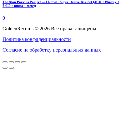
The Alan Parsons Project — I Robot: Super Deluxe Box Set (4CD + Blu-ray +
2×LP + книга + мерч)
0
GoldenRecords © 2026 Все права защищены
Политика конфиденциальности
Согласие на обработку персональных данных