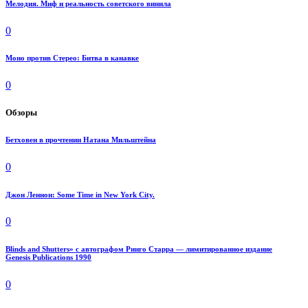
Мелодия. Миф и реальность советского винила
0
Моно против Стерео: Битва в канавке
0
Обзоры
Бетховен в прочтении Натана Мильштейна
0
Джон Леннон: Some Time in New York City.
0
Blinds and Shutters» с автографом Ринго Старра — лимитированное издание
Genesis Publications 1990
0