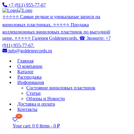
+7 (911) 955-77-67
⭐️⭐️⭐️⭐️⭐️ Самые редкие и уникальные записи на
виниловых пластинках. ⭐️⭐️⭐️⭐️⭐️ Продажа
коллекционных виниловых пластинок по выгодной
цене. ⭐️⭐️⭐️⭐️⭐️ Галерея Goldenrecords. ☎ Звоните: +7
(911) 955-77-67.
info@goldenrecords.ru
Главная
О компании
Каталог
Распродажа
Информация
Состояние виниловых пластинок
Статьи
Обзоры и Новости
Доставка и оплата
Контакты
0
Your cart:
0
0 Items
-
0 ₽