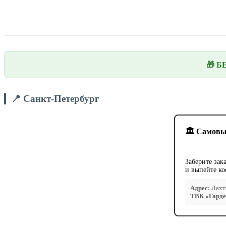
🎁 Б
📍 Санкт-Петербург
🏛️ Самовы
Заберите зак
и выпейте ко
Адрес:
Лахти
ТВК «Гарде