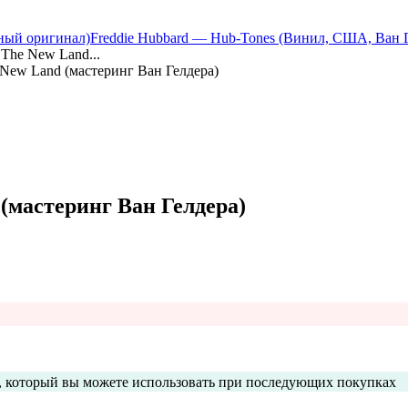
нный оригинал)
Freddie Hubbard — Hub-Tones (Винил, США, Ван 
 The New Land...
 New Land (мастеринг Ван Гелдера)
(мастеринг Ван Гелдера)
с, который вы можете использовать при последующих покупках