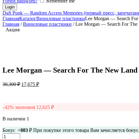
Forgot password?
Remember me
Daft Punk — Random Access Memories (первый пресс, запечата
Главная
Каталог
Виниловые пластинки
Lee Morgan — Search For
Главная
/
Виниловые пластинки
/ Lee Morgan — Search For The
Акция
Lee Morgan — Search For The New Land 
Первоначальная
Текущая
30,300
₽
17,675
₽
цена
цена:
составляла
17,675 ₽.
30,300 ₽.
-42% экономия
12,625
₽
В наличии 1
Бонус +
883
₽ При покупке этого товара Вам зачисляется бону
Количество