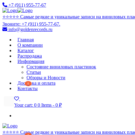
+7 (911) 955-77-67
⭐️⭐️⭐️⭐️⭐️ Самые редкие и уникальные записи на виниловых пла
Звоните: +7 (911) 955-77-67.
info@goldenrecords.ru
Главная
О компании
Каталог
Распродажа
Информация
Состояние виниловых пластинок
Статьи
Обзоры и Новости
Доставка и оплата
0
Контакты
Your cart:
0
0 Items
-
0 ₽
⭐️⭐️⭐️⭐️⭐️ Самые редкие и уникальные записи на виниловых пла