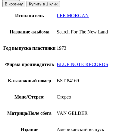
товара
В корзину
Купить в 1 клик
Lee
Morgan
Исполнитель
LEE MORGAN
-
Search
For
Название альбома
Search For The New Land
The
New
Land
Год выпуска пластинки
1973
(мастеринг
Ван
Гелдера)
Фирма производитель
BLUE NOTE RECORDS
Каталожный номер
BST 84169
Моно/Стерео:
Стерео
Матрица/Поле сбега
VAN GELDER
Издание
Американский выпуск