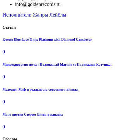
info@goldenrecords.ru
Исполнители
Жанры
Лейблы
Статьи
Koetsu Blue Lace Onyx Platinum with Diamond Cantilever
0
Микрохирургия звука: Подвижный Магнит vs Подвижная Катушка.
0
Мелодия. Миф и реальность советского винила
0
Моно против Стерео: Битва в канавке
0
Обзоры