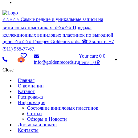
⭐️⭐️⭐️⭐️⭐️ Самые редкие и уникальные записи на
виниловых пластинках. ⭐️⭐️⭐️⭐️⭐️ Продажа
коллекционных виниловых пластинок по выгодной
цене. ⭐️⭐️⭐️⭐️⭐️ Галерея Goldenrecords. ☎ Звоните: +7
(911) 955-77-67.
Your cart:
0
0
0
info@goldenrecords.ru
Items
-
0 ₽
Close
Главная
О компании
Каталог
Распродажа
Информация
Состояние виниловых пластинок
Статьи
Обзоры и Новости
Доставка и оплата
Контакты