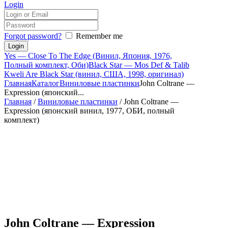
Login
Forgot password?
Remember me
Yes — Close To The Edge (Винил, Япония, 1976,
Полный комплект, Оби)
Black Star — Mos Def & Talib
Kweli Are Black Star (винил, США, 1998, оригинал)
Главная
Каталог
Виниловые пластинки
John Coltrane —
Expression (японский...
Главная
/
Виниловые пластинки
/ John Coltrane —
Expression (японский винил, 1977, ОБИ, полный
комплект)
John Coltrane — Expression