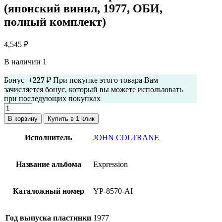
(японский винил, 1977, ОБИ,
полный комплект)
4,545
₽
В наличии 1
Бонус +
227
₽ При покупке этого товара Вам
зачисляется бонус, который вы можете использовать
при последующих покупках
Количество
товара
В корзину
Купить в 1 клик
John
Coltrane
Исполнитель
JOHN COLTRANE
-
Expression
(японский
Название альбома
Expression
винил,
1977,
ОБИ,
Каталожный номер
YP-8570-AI
полный
комплект)
Год выпуска пластинки
1977