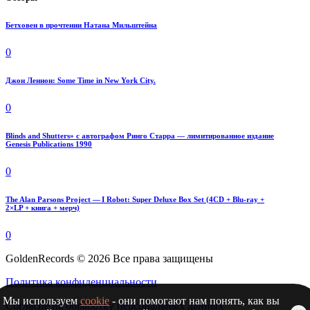
Бетховен в прочтении Натана Мильштейна
0
Джон Леннон: Some Time in New York City.
0
Blinds and Shutters» с автографом Ринго Старра — лимитированное издание
Genesis Publications 1990
0
The Alan Parsons Project — I Robot: Super Deluxe Box Set (4CD + Blu-ray +
2×LP + книга + мерч)
0
GoldenRecords © 2026 Все права защищены
Политика конфиденциальности
Мы используем
cookie
- они помогают нам понять, как вы
Согласие на обработку персональных данных