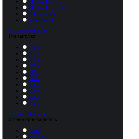
McCoy Tyner
McCoy Tyner Trio
Oliver Nelson
Yusef Lateef
Больше +
Меньше
Год выпуска
1966
1977
1976
1973
1972
1968
1982
1980
1963
1965
Больше +
Меньше
Cтрана производитель
США
Япония