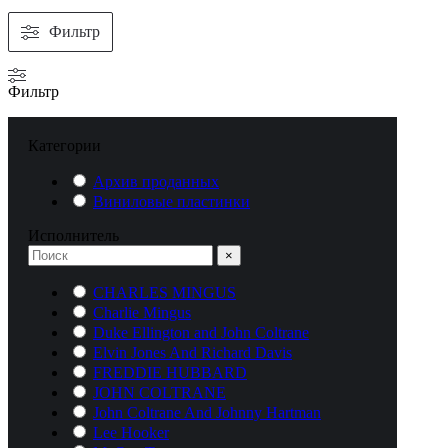
Фильтр
Фильтр
Категории
Архив проданных
Виниловые пластинки
Исполнитель
×
CHARLES MINGUS
Charlie Mingus
Duke Ellington and John Coltrane
Elvin Jones And Richard Davis
FREDDIE HUBBARD
JOHN COLTRANE
John Coltrane And Johnny Hartman
Lee Hooker