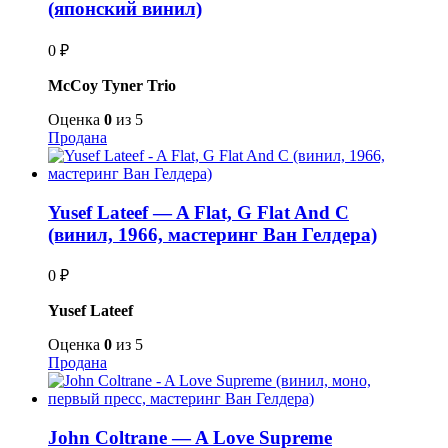
(японский винил)
0
₽
McCoy Tyner Trio
Оценка
0
из 5
Продана
Yusef Lateef — A Flat, G Flat And C
(винил, 1966, мастеринг Ван Гелдера)
0
₽
Yusef Lateef
Оценка
0
из 5
Продана
John Coltrane — A Love Supreme