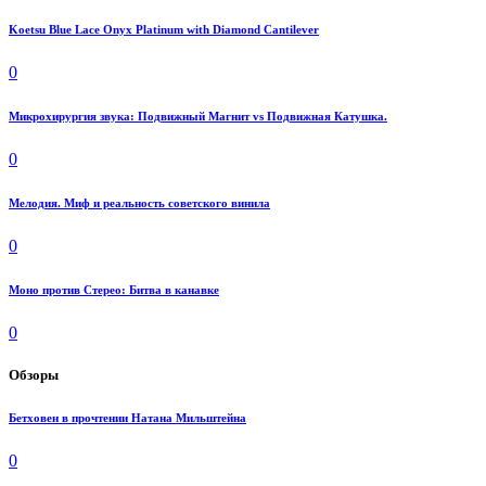
Koetsu Blue Lace Onyx Platinum with Diamond Cantilever
0
Микрохирургия звука: Подвижный Магнит vs Подвижная Катушка.
0
Мелодия. Миф и реальность советского винила
0
Моно против Стерео: Битва в канавке
0
Обзоры
Бетховен в прочтении Натана Мильштейна
0