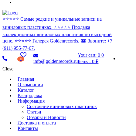
⭐️⭐️⭐️⭐️⭐️ Самые редкие и уникальные записи на
виниловых пластинках. ⭐️⭐️⭐️⭐️⭐️ Продажа
коллекционных виниловых пластинок по выгодной
цене. ⭐️⭐️⭐️⭐️⭐️ Галерея Goldenrecords. ☎ Звоните: +7
(911) 955-77-67.
Your cart:
0
0
0
info@goldenrecords.ru
Items
-
0 ₽
Close
Главная
О компании
Каталог
Распродажа
Информация
Состояние виниловых пластинок
Статьи
Обзоры и Новости
Доставка и оплата
Контакты