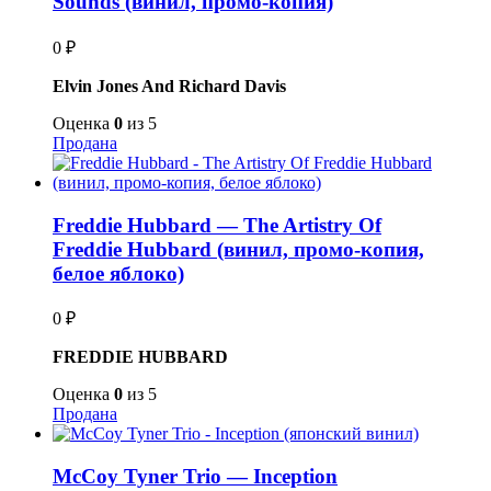
Sounds (винил, промо-копия)
0
₽
Elvin Jones And Richard Davis
Оценка
0
из 5
Продана
Freddie Hubbard — The Artistry Of
Freddie Hubbard (винил, промо-копия,
белое яблоко)
0
₽
FREDDIE HUBBARD
Оценка
0
из 5
Продана
McCoy Tyner Trio — Inception