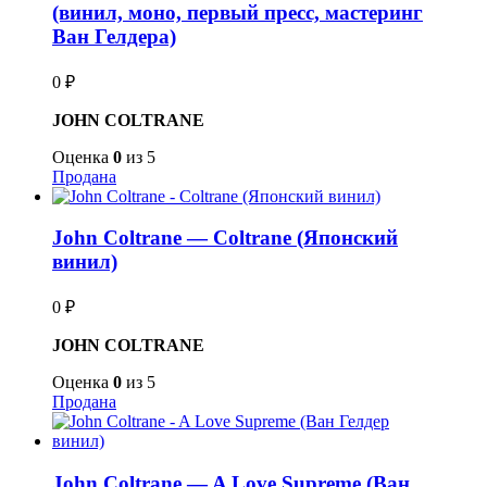
(винил, моно, первый пресс, мастеринг
Ван Гелдера)
0
₽
JOHN COLTRANE
Оценка
0
из 5
Продана
John Coltrane — Coltrane (Японский
винил)
0
₽
JOHN COLTRANE
Оценка
0
из 5
Продана
John Coltrane — A Love Supreme (Ван