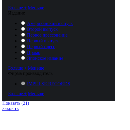
Больше +
Меньше
Издание
Американский выпуск
Второй выпуск
Первое прессование
Первый выпуск
Первый пресс
Промо
Японское издание
Больше +
Меньше
Фирма производитель
IMPULSE RECORDS
Больше +
Меньше
Показать
(
21
)
Закрыть