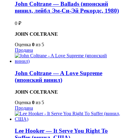
John Coltrane — Ballads (японский
винил, лейбл Эм-Си-Эй Рекордс, 1980)
0
₽
JOHN COLTRANE
Оценка
0
из 5
Продана
John Coltrane — A Love Supreme
(японский винил)
JOHN COLTRANE
Оценка
0
из 5
Продана
Lee Hooker — It Serve You Right To
Suffer (винил, США)