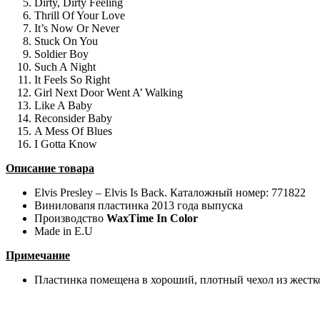
Dirty, Dirty Feeling
Thrill Of Your Love
It’s Now Or Never
Stuck On You
Soldier Boy
Such A Night
It Feels So Right
Girl Next Door Went A’ Walking
Like A Baby
Reconsider Baby
A Mess Of Blues
I Gotta Know
Описание товара
Elvis Presley – Elvis Is Back. Каталожный номер: 771822
Виниловапя пластинка 2013 года выпуска
Производство
WaxTime In Color
Made in E.U
Примечание
Пластинка помещена в хороший, плотный чехол из жестко