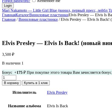
Forgot password?
Remember me
Mari Nakamoto — Little Girl Blue (винил, первый пресс, лейбл
Главная
Каталог
Виниловые пластинки
Elvis Presley — Elvis Is 
Главная
/
Виниловые пластинки
/ Elvis Presley — Elvis Is Back
Elvis Presley — Elvis Is Back! (новый ви
3,500
₽
В наличии 1
Бонус +
175
₽ При покупке этого товара Вам зачисляется бону
Количество
товара
В корзину
Купить в 1 клик
Elvis
Presley
Исполнитель
Elvis Presley
-
Elvis
Is
Название альбома
Elvis Is Back
Back!