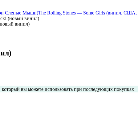
 Три Слепые Мыши)
The Rolling Stones — Some Girls (винил, США,
Back! (новый винил)
! (новый винил)
нил)
с, который вы можете использовать при последующих покупках