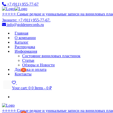
+7 (911) 955-77-67
⭐️⭐️⭐️⭐️⭐️ Самые редкие и уникальные записи на виниловых пла
Звоните: +7 (911) 955-77-67.
info@goldenrecords.ru
Главная
О компании
Каталог
Распродажа
Информация
Состояние виниловых пластинок
Статьи
Обзоры и Новости
Доставка и оплата
0
Контакты
Your cart:
0
0 Items
-
0 ₽
⭐️⭐️⭐️⭐️⭐️ Самые редкие и уникальные записи на виниловых пла