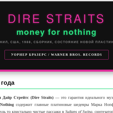
DIRE STRAITS
money for nothing
НИЛ, США, 1988, СБОРНИК, СОСТОЯНИЕ НОВОЙ ПЛАСТИ
УОРНЕР БРАЗЕРС / WARNER BROS. RECORDS
 года
 Дайр Стрейтс (Dire Straits)
— это гарантия идеального муз
Nothing
содержит главные платиновые шедевры Марка Нопфл
Будь то кристально чистые пассажи в
Sultans of Swing
, синтезат