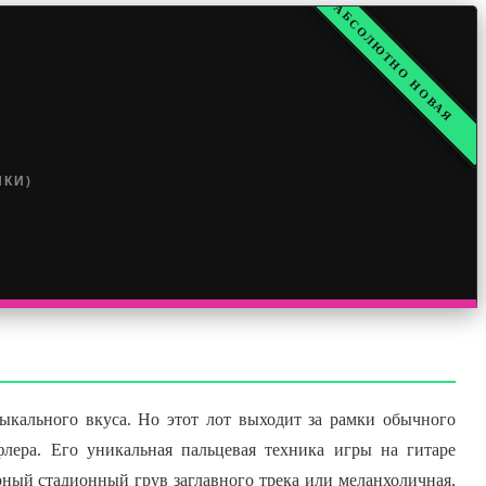
88 / АБСОЛЮТНО НОВАЯ
НКИ)
ыкального вкуса. Но этот лот выходит за рамки обычного
ера. Его уникальная пальцевая техника игры на гитаре
орный стадионный грув заглавного трека или меланхоличная,