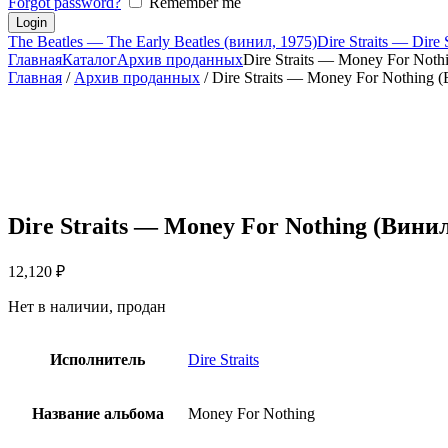
Forgot password?
Remember me
The Beatles — The Early Beatles (винил, 1975)
Dire Straits — Dire
Главная
Каталог
Архив проданных
Dire Straits — Money For Noth
Главная
/
Архив проданных
/ Dire Straits — Money For Nothing
Dire Straits — Money For Nothing (Вини
12,120
₽
Нет в наличии, продан
Исполнитель
Dire Straits
Название альбома
Money For Nothing