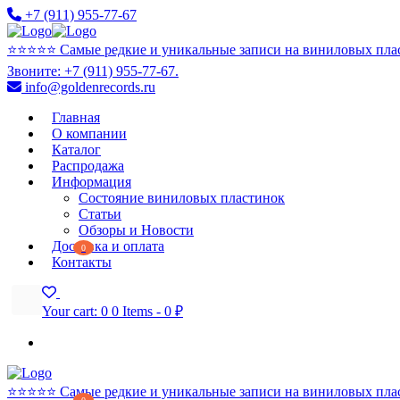
+7 (911) 955-77-67
⭐️⭐️⭐️⭐️⭐️ Самые редкие и уникальные записи на виниловых пла
Звоните: +7 (911) 955-77-67.
info@goldenrecords.ru
Главная
О компании
Каталог
Распродажа
Информация
Состояние виниловых пластинок
Статьи
Обзоры и Новости
Доставка и оплата
0
Контакты
Your cart:
0
0 Items
-
0 ₽
⭐️⭐️⭐️⭐️⭐️ Самые редкие и уникальные записи на виниловых пла