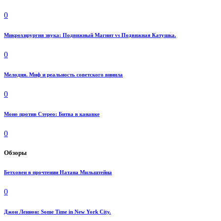
0
Микрохирургия звука: Подвижный Магнит vs Подвижная Катушка.
0
Мелодия. Миф и реальность советского винила
0
Моно против Стерео: Битва в канавке
0
Обзоры
Бетховен в прочтении Натана Мильштейна
0
Джон Леннон: Some Time in New York City.