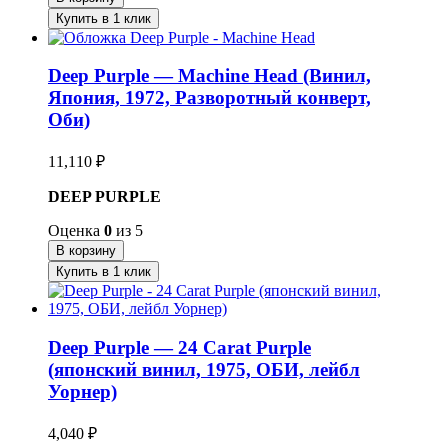
Купить в 1 клик
Deep Purple — Machine Head (Винил,
Япония, 1972, Разворотный конверт,
Оби)
11,110
₽
DEEP PURPLE
Оценка
0
из 5
В корзину
Купить в 1 клик
Deep Purple — 24 Carat Purple
(японский винил, 1975, ОБИ, лейбл
Уорнер)
4,040
₽