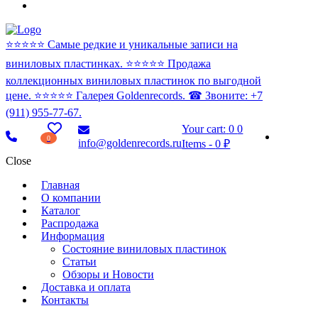
⭐️⭐️⭐️⭐️⭐️ Самые редкие и уникальные записи на
виниловых пластинках. ⭐️⭐️⭐️⭐️⭐️ Продажа
коллекционных виниловых пластинок по выгодной
цене. ⭐️⭐️⭐️⭐️⭐️ Галерея Goldenrecords. ☎ Звоните: +7
(911) 955-77-67.
Your cart:
0
0
0
info@goldenrecords.ru
Items
-
0 ₽
Close
Главная
О компании
Каталог
Распродажа
Информация
Состояние виниловых пластинок
Статьи
Обзоры и Новости
Доставка и оплата
Контакты