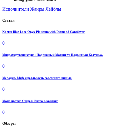
Исполнители
Жанры
Лейблы
Статьи
Koetsu Blue Lace Onyx Platinum with Diamond Cantilever
0
Микрохирургия звука: Подвижный Магнит vs Подвижная Катушка.
0
Мелодия. Миф и реальность советского винила
0
Моно против Стерео: Битва в канавке
0
Обзоры