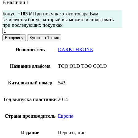
В наличии 1
Бонус +
183
₽ При покупке этого товара Вам
зачисляется бонус, который вы можете использовать
при последующих покупках
Количество
товара
В корзину
Купить в 1 клик
Darkthrone
-
Исполнитель
DARKTHRONE
Too
Old,
Too
Название альбома
TOO OLD TOO COLD
Cold
(тяжелый
винил,
Каталожный номер
543
180
грамм)
Год выпуска пластинки
2014
Страна производитель
Европа
Издание
Переиздание