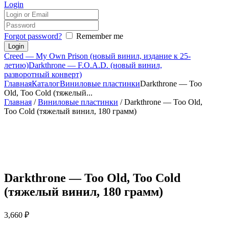
Login
Forgot password?
Remember me
Creed — My Own Prison (новый винил, издание к 25-
летию)
Darkthrone — F.O.A.D. (новый винил,
разворотный конверт)
Главная
Каталог
Виниловые пластинки
Darkthrone — Too
Old, Too Cold (тяжелый...
Главная
/
Виниловые пластинки
/ Darkthrone — Too Old,
Too Cold (тяжелый винил, 180 грамм)
Darkthrone — Too Old, Too Cold
(тяжелый винил, 180 грамм)
3,660
₽