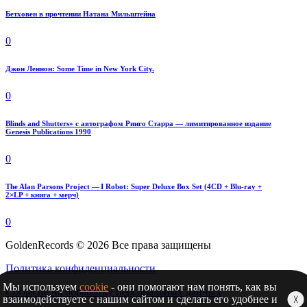
Бетховен в прочтении Натана Мильштейна
0
Джон Леннон: Some Time in New York City.
0
Blinds and Shutters» с автографом Ринго Старра — лимитированное издание
Genesis Publications 1990
0
The Alan Parsons Project — I Robot: Super Deluxe Box Set (4CD + Blu-ray +
2×LP + книга + мерч)
0
GoldenRecords © 2026 Все права защищены
Политика конфиденциальности
Мы используем
cookie
- они помогают нам понять, как вы
Согласие на обработку персональных данных
взаимодействуете с нашим сайтом и сделать его удобнее и
╳