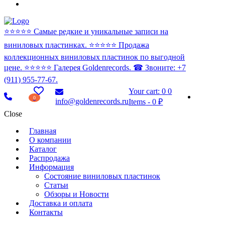
⭐️⭐️⭐️⭐️⭐️ Самые редкие и уникальные записи на
виниловых пластинках. ⭐️⭐️⭐️⭐️⭐️ Продажа
коллекционных виниловых пластинок по выгодной
цене. ⭐️⭐️⭐️⭐️⭐️ Галерея Goldenrecords. ☎ Звоните: +7
(911) 955-77-67.
Your cart:
0
0
0
info@goldenrecords.ru
Items
-
0 ₽
Close
Главная
О компании
Каталог
Распродажа
Информация
Состояние виниловых пластинок
Статьи
Обзоры и Новости
Доставка и оплата
Контакты