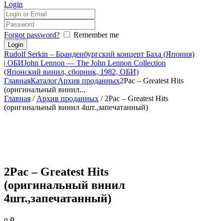
Login
Forgot password?
Remember me
Rudolf Serkin – Бранденбургский концерт Баха (Япония)
| ОБИ
John Lennon — The John Lennon Collection
(Японский винил, сборник, 1982, ОБИ)
Главная
Каталог
Архив проданных
2Pac – Greatest Hits
(оригинальный винил...
Главная
/
Архив проданных
/ 2Pac – Greatest Hits
(оригинальный винил 4шт.,запечатанный)
2Pac – Greatest Hits
(оригинальный винил
4шт.,запечатанный)
0
₽