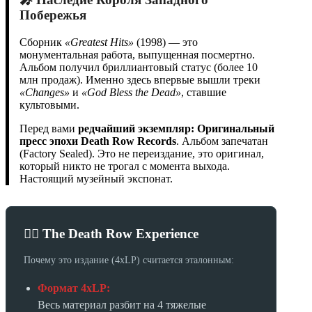
Побережья
Сборник
«Greatest Hits»
(1998) — это
монументальная работа, выпущенная посмертно.
Альбом получил бриллиантовый статус (более 10
млн продаж). Именно здесь впервые вышли треки
«Changes»
и
«God Bless the Dead»
, ставшие
культовыми.
Перед вами
редчайший экземпляр: Оригинальный
пресс эпохи Death Row Records
. Альбом запечатан
(Factory Sealed). Это не переиздание, это оригинал,
который никто не трогал с момента выхода.
Настоящий музейный экспонат.
🏴‍☠️ The Death Row Experience
Почему это издание (4xLP) считается эталонным:
Формат 4xLP:
Весь материал разбит на 4 тяжелые