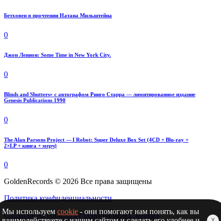
Бетховен в прочтении Натана Мильштейна
0
Джон Леннон: Some Time in New York City.
0
Blinds and Shutters» с автографом Ринго Старра — лимитированное издание
Genesis Publications 1990
0
The Alan Parsons Project — I Robot: Super Deluxe Box Set (4CD + Blu-ray +
2×LP + книга + мерч)
0
GoldenRecords © 2026 Все права защищены
Политика конфиденциальности
Мы используем
cookie
- они помогают нам понять, как вы
Согласие на обработку персональных данных
взаимодействуете с нашим сайтом и сделать его удобнее и
╳