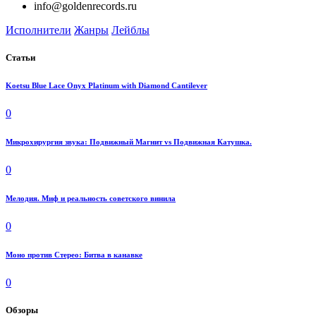
info@goldenrecords.ru
Исполнители
Жанры
Лейблы
Статьи
Koetsu Blue Lace Onyx Platinum with Diamond Cantilever
0
Микрохирургия звука: Подвижный Магнит vs Подвижная Катушка.
0
Мелодия. Миф и реальность советского винила
0
Моно против Стерео: Битва в канавке
0
Обзоры