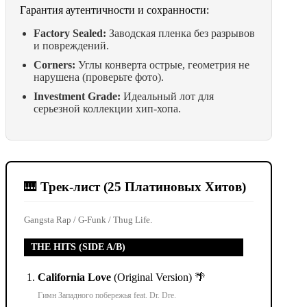
Гарантия аутентичности и сохранности:
Factory Sealed:
Заводская пленка без разрывов
и повреждений.
Corners:
Углы конверта острые, геометрия не
нарушена (проверьте фото).
Investment Grade:
Идеальный лот для
серьезной коллекции хип-хопа.
🎹 Трек-лист (25 Платиновых Хитов)
Gangsta Rap / G-Funk / Thug Life.
THE HITS (SIDE A/B)
California Love
(Original Version) 🌴
Гимн Западного побережья feat. Dr. Dre.