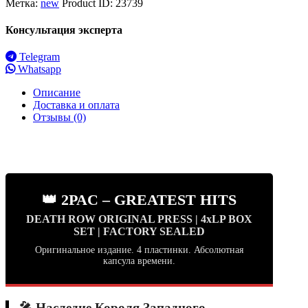
Метка:
new
Product ID:
23739
Консультация эксперта
Telegram
Whatsapp
Описание
Доставка и оплата
Отзывы (0)
👑 2PAC – GREATEST HITS
DEATH ROW ORIGINAL PRESS | 4xLP BOX
SET | FACTORY SEALED
Оригинальное издание. 4 пластинки. Абсолютная
капсула времени.
🎤 Наследие Короля Западного