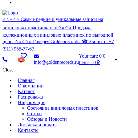
⭐️⭐️⭐️⭐️⭐️ Самые редкие и уникальные записи на
виниловых пластинках. ⭐️⭐️⭐️⭐️⭐️ Продажа
коллекционных виниловых пластинок по выгодной
цене. ⭐️⭐️⭐️⭐️⭐️ Галерея Goldenrecords. ☎ Звоните: +7
(911) 955-77-67.
Your cart:
0
0
0
info@goldenrecords.ru
Items
-
0 ₽
Close
Главная
О компании
Каталог
Распродажа
Информация
Состояние виниловых пластинок
Статьи
Обзоры и Новости
Доставка и оплата
Контакты