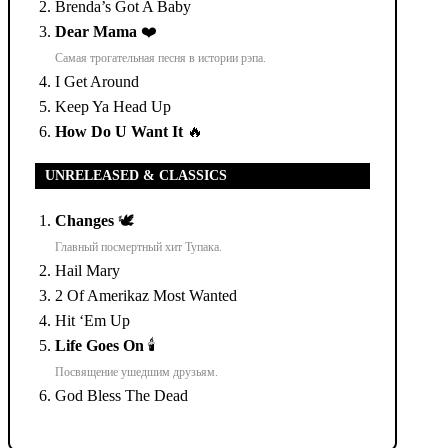
Brenda’s Got A Baby
Dear Mama
❤️
Самая трогательная песня в истории рэпа.
I Get Around
Keep Ya Head Up
How Do U Want It
🔥
UNRELEASED & CLASSICS
Changes
🕊️
Главный посмертный хит Тупака.
Hail Mary
2 Of Amerikaz Most Wanted
Hit ‘Em Up
Life Goes On
🕯️
Посвящение ушедшим друзьям.
God Bless The Dead