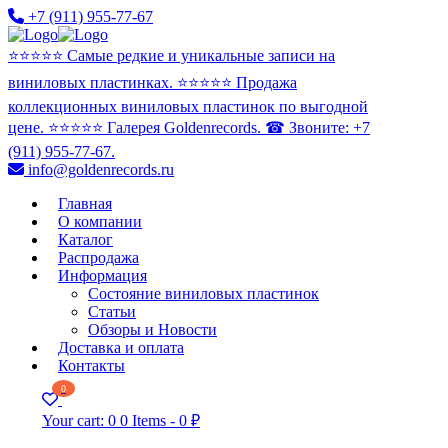
+7 (911) 955-77-67
⭐️⭐️⭐️⭐️⭐️ Самые редкие и уникальные записи на
виниловых пластинках. ⭐️⭐️⭐️⭐️⭐️ Продажа
коллекционных виниловых пластинок по выгодной
цене. ⭐️⭐️⭐️⭐️⭐️ Галерея Goldenrecords. ☎ Звоните: +7
(911) 955-77-67.
info@goldenrecords.ru
Главная
О компании
Каталог
Распродажа
Информация
Состояние виниловых пластинок
Статьи
Обзоры и Новости
Доставка и оплата
Контакты
0
Your cart:
0
0 Items
-
0 ₽