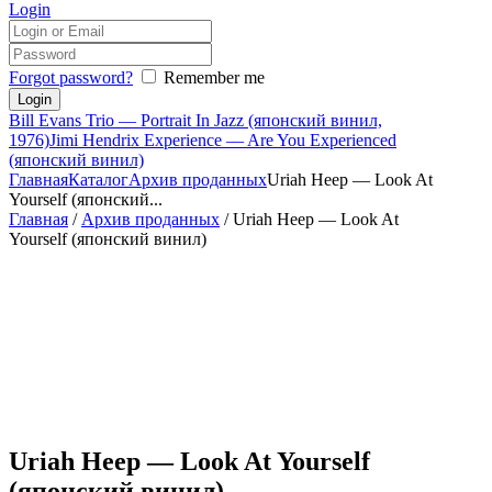
Login
Forgot password?
Remember me
Bill Evans Trio — Portrait In Jazz (японский винил,
1976)
Jimi Hendrix Experience — Are You Experienced
(японский винил)
Главная
Каталог
Архив проданных
Uriah Heep — Look At
Yourself (японский...
Главная
/
Архив проданных
/ Uriah Heep — Look At
Yourself (японский винил)
Uriah Heep — Look At Yourself
(японский винил)