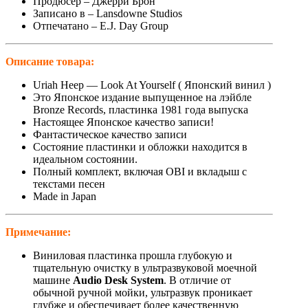
Продюсер – Джерри Брон
Записано в – Lansdowne Studios
Отпечатано – E.J. Day Group
Описание товара:
Uriah Heep — Look At Yourself ( Японский винил )
Это Японское издание выпущенное на лэйбле
Bronze Records, пластинка 1981 года выпуска
Настоящее Японское качество записи!
Фантастическое качество записи
Состояние пластинки и обложки находится в
идеальном состоянии.
Полный комплект, включая OBI и вкладыш с
текстами песен
Made in Japan
Примечание:
Виниловая пластинка прошла глубокую и
тщательную очистку в ультразвуковой моечной
машине
Audio Desk System
. В отличие от
обычной ручной мойки, ультразвук проникает
глубже и обеспечивает более качественную