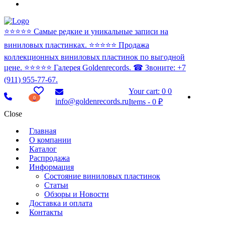
⭐️⭐️⭐️⭐️⭐️ Самые редкие и уникальные записи на
виниловых пластинках. ⭐️⭐️⭐️⭐️⭐️ Продажа
коллекционных виниловых пластинок по выгодной
цене. ⭐️⭐️⭐️⭐️⭐️ Галерея Goldenrecords. ☎ Звоните: +7
(911) 955-77-67.
Your cart:
0
0
0
info@goldenrecords.ru
Items
-
0 ₽
Close
Главная
О компании
Каталог
Распродажа
Информация
Состояние виниловых пластинок
Статьи
Обзоры и Новости
Доставка и оплата
Контакты