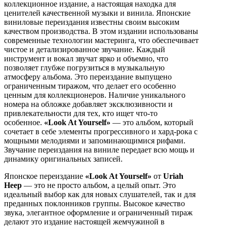
коллекционное издание, а настоящая находка для
ценителей качественной музыки и винила. Японские
виниловые переиздания известны своим высоким
качеством производства. В этом издании использованы
современные технологии мастеринга, что обеспечивает
чистое и детализированное звучание. Каждый
инструмент и вокал звучат ярко и объемно, что
позволяет глубже погрузиться в музыкальную
атмосферу альбома. Это переиздание выпущено
ограниченным тиражом, что делает его особенно
ценным для коллекционеров. Наличие уникального
номера на обложке добавляет эксклюзивности и
привлекательности для тех, кто ищет что-то
особенное.
«Look At Yourself»
— это альбом, который
сочетает в себе элементы прогрессивного и хард-рока с
мощными мелодиями и запоминающимися рифами.
Звучание переиздания на виниле передает всю мощь и
динамику оригинальных записей.
Японское переиздание
«Look At Yourself»
от
Uriah
Heep
— это не просто альбом, а целый опыт. Это
идеальный выбор как для новых слушателей, так и для
преданных поклонников группы. Высокое качество
звука, элегантное оформление и ограниченный тираж
делают это издание настоящей жемчужиной в