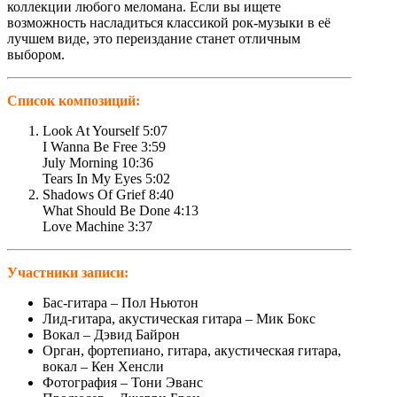
коллекции любого меломана. Если вы ищете
возможность насладиться классикой рок-музыки в её
лучшем виде, это переиздание станет отличным
выбором.
Cписок композиций:
Look At Yourself 5:07
I Wanna Be Free 3:59
July Morning 10:36
Tears In My Eyes 5:02
Shadows Of Grief 8:40
What Should Be Done 4:13
Love Machine 3:37
Участники записи:
Бас-гитара – Пол Ньютон
Лид-гитара, акустическая гитара – Мик Бокс
Вокал – Дэвид Байрон
Орган, фортепиано, гитара, акустическая гитара,
вокал – Кен Хенсли
Фотография – Тони Эванс