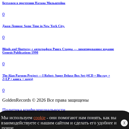
Бетховен в прочтении Натана Мильштейна
0
Джон Леннон: Some Time in New York City.
0
Blinds and Shutters» с автографом Ринго Старра — лимитированное издание
Genesis Publications 1990
0
The Alan Parsons Project — I Robot: Super Deluxe Box Set (4CD + Blu-ray +
2×LP + книга + мерч)
0
GoldenRecords © 2026 Все права защищены
Политика конфиденциальности
Мы используем
cookie
- они помогают нам понять, как вы
Согласие на обработку персональных данных
взаимодействуете с нашим сайтом и сделать его удобнее и
╳
лучше