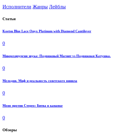
Исполнители
Жанры
Лейблы
Статьи
Koetsu Blue Lace Onyx Platinum with Diamond Cantilever
0
Микрохирургия звука: Подвижный Магнит vs Подвижная Катушка.
0
Мелодия. Миф и реальность советского винила
0
Моно против Стерео: Битва в канавке
0
Обзоры