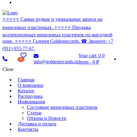
⭐️⭐️⭐️⭐️⭐️ Самые редкие и уникальные записи на
виниловых пластинках. ⭐️⭐️⭐️⭐️⭐️ Продажа
коллекционных виниловых пластинок по выгодной
цене. ⭐️⭐️⭐️⭐️⭐️ Галерея Goldenrecords. ☎ Звоните: +7
(911) 955-77-67.
Your cart:
0
0
0
info@goldenrecords.ru
Items
-
0 ₽
Close
Главная
О компании
Каталог
Распродажа
Информация
Состояние виниловых пластинок
Статьи
Обзоры и Новости
Доставка и оплата
Контакты