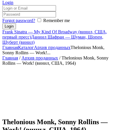
Login
Forgot password?
Remember me
Frank Sinatra — My Kind Of Broadway (винил, США,
первый пресс)
Даниил Шафран — Шуман, Шопен,
Шуберт (винил)
Главная
Каталог
Архив проданных
Thelonious Monk,
Sonny Rollins — Work!...
Главная
/
Архив проданных
/ Thelonious Monk, Sonny
Rollins — Work! (винил, США, 1964)
Thelonious Monk, Sonny Rollins —
Work! (винил, США, 1964)