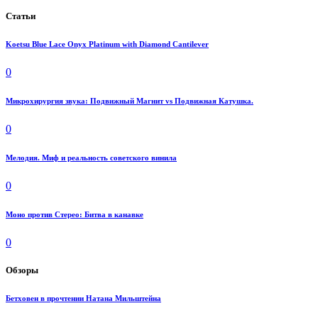
Статьи
Koetsu Blue Lace Onyx Platinum with Diamond Cantilever
0
Микрохирургия звука: Подвижный Магнит vs Подвижная Катушка.
0
Мелодия. Миф и реальность советского винила
0
Моно против Стерео: Битва в канавке
0
Обзоры
Бетховен в прочтении Натана Мильштейна