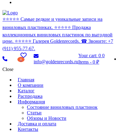
⭐️⭐️⭐️⭐️⭐️ Самые редкие и уникальные записи на
виниловых пластинках. ⭐️⭐️⭐️⭐️⭐️ Продажа
коллекционных виниловых пластинок по выгодной
цене. ⭐️⭐️⭐️⭐️⭐️ Галерея Goldenrecords. ☎ Звоните: +7
(911) 955-77-67.
Your cart:
0
0
0
info@goldenrecords.ru
Items
-
0 ₽
Close
Главная
О компании
Каталог
Распродажа
Информация
Состояние виниловых пластинок
Статьи
Обзоры и Новости
Доставка и оплата
Контакты