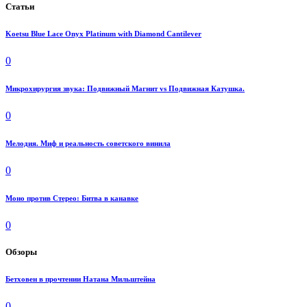
Статьи
Koetsu Blue Lace Onyx Platinum with Diamond Cantilever
0
Микрохирургия звука: Подвижный Магнит vs Подвижная Катушка.
0
Мелодия. Миф и реальность советского винила
0
Моно против Стерео: Битва в канавке
0
Обзоры
Бетховен в прочтении Натана Мильштейна
0