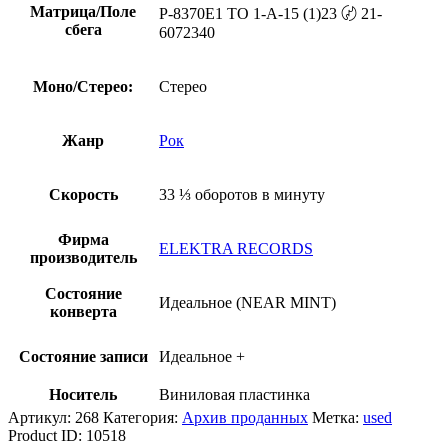
Матрица/Поле
P-8370E1 TO 1-A-15 (1)23 〄 21-
сбега
6072340
Моно/Стерео:
Стерео
Жанр
Рок
Скорость
33 ⅓ оборотов в минуту
Фирма
ELEKTRA RECORDS
производитель
Состояние
Идеальное (NEAR MINT)
конверта
Состояние записи
Идеальное +
Носитель
Виниловая пластинка
Артикул:
268
Категория:
Архив проданных
Метка:
used
Product ID:
10518