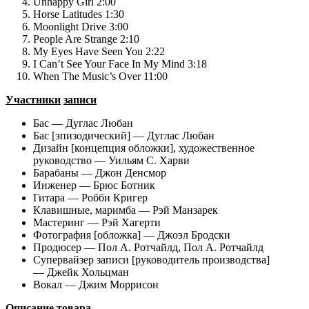
Unhappy Girl 2:00
Horse Latitudes 1:30
Moonlight Drive 3:00
People Are Strange 2:10
My Eyes Have Seen You 2:22
I Can’t See Your Face In My Mind 3:18
When The Music’s Over 11:00
Участники
записи
Бас — Дуглас Любан
Бас [эпизодический] — Дуглас Любан
Дизайн [концепция обложки], художественное
руководство — Уильям С. Харви
Барабаны — Джон Денсмор
Инженер — Брюс Ботник
Гитара — Робби Кригер
Клавишные, маримба — Рэй Манзарек
Мастеринг — Рэй Хагерти
Фотография [обложка] — Джоэл Бродски
Продюсер — Пол А. Ротчайлд, Пол А. Ротчайлд
Супервайзер записи [руководитель производства]
— Джейк Хольцман
Вокал — Джим Моррисон
Описание
товара