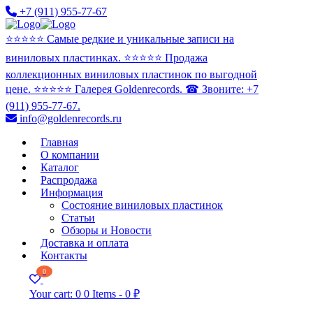
+7 (911) 955-77-67
⭐️⭐️⭐️⭐️⭐️ Самые редкие и уникальные записи на
виниловых пластинках. ⭐️⭐️⭐️⭐️⭐️ Продажа
коллекционных виниловых пластинок по выгодной
цене. ⭐️⭐️⭐️⭐️⭐️ Галерея Goldenrecords. ☎ Звоните: +7
(911) 955-77-67.
info@goldenrecords.ru
Главная
О компании
Каталог
Распродажа
Информация
Состояние виниловых пластинок
Статьи
Обзоры и Новости
Доставка и оплата
Контакты
0
Your cart:
0
0 Items
-
0 ₽