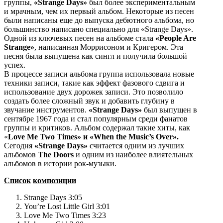
группы,
«Strange Days»
был более экспериментальным
и мрачным, чем их первый альбом. Некоторые из песен
были написаны еще до выпуска дебютного альбома, но
большинство написано специально для «Strange Days».
Одной из ключевых песен на альбоме стала
«People Are
Strange»
, написанная Моррисоном и Кригером. Эта
песня была выпущена как сингл и получила большой
успех.
В процессе записи альбома группа использовала новые
техники записи, такие как эффект фазового сдвига и
использование двух дорожек записи. Это позволило
создать более сложный звук и добавить глубину в
звучание инструментов.
«Strange Days»
был выпущен в
сентябре 1967 года и стал популярным среди фанатов
группы и критиков. Альбом содержал такие хиты, как
«
Love Me Two Times» и «When the Music’s Over».
Сегодня
«Strange Days»
считается одним из лучших
альбомов
The Doors
и одним из наиболее влиятельных
альбомов в истории рок-музыки.
Список
композиции
Strange Days 3:05
You’re Lost Little Girl 3:01
Love Me Two Times 3:23