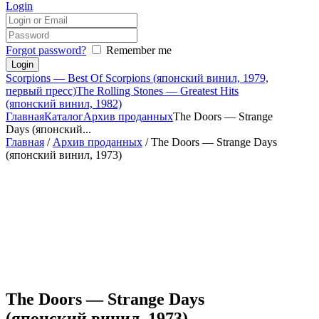
Login
Forgot password?
Remember me
Scorpions — Best Of Scorpions (японский винил, 1979,
первый пресс)
The Rolling Stones — Greatest Hits
(японский винил, 1982)
Главная
Каталог
Архив проданных
The Doors — Strange
Days (японский...
Главная
/
Архив проданных
/ The Doors — Strange Days
(японский винил, 1973)
The Doors — Strange Days
(японский винил, 1973)