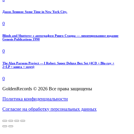
Джон Леннон: Some Time in New York City.
0
Blinds and Shutters» с автографом Ринго Старра — лимитированное издание
Genesis Publications 1990
0
The Alan Parsons Project — I Robot: Super Deluxe Box Set (4CD + Blu-ray +
2×LP + книга + мерч)
0
GoldenRecords © 2026 Все права защищены
Политика конфиденциальности
Согласие на обработку персональных данных