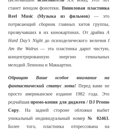
станет венцом фонотеки.
Виниловая пластинка
Reel Music (Музыка из фильмов)
— это
потрясающий сборник главных хитов группы,
прозвучавших в их кинокартинах. От драйва
A
Hard Day’s Night
до психоделического величия
I
Am the Walrus
— эта пластинка дарит чистую,
концентрированную энергию гениальных
мелодий Леннона и Маккартни.
Обращаю Ваше особое внимание на
фантастический статус лота!
Перед вами не
просто американское издание 1982 года. Это
редчайшая
промо-копия для диджеев / DJ Promo
Copy
. На задней стороне обложки выбит
уникальный индивидуальный номер
№ 02463
.
Более того, пластинка отпрессована на