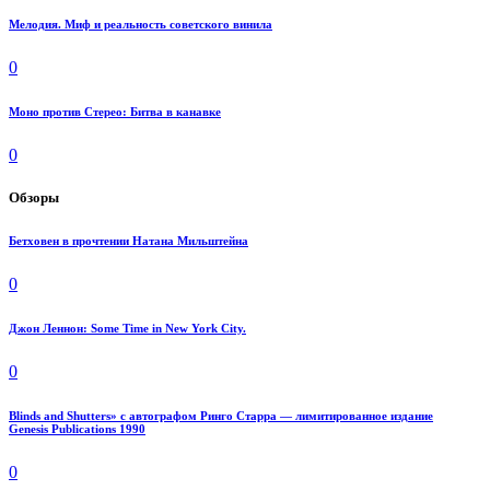
Мелодия. Миф и реальность советского винила
0
Моно против Стерео: Битва в канавке
0
Обзоры
Бетховен в прочтении Натана Мильштейна
0
Джон Леннон: Some Time in New York City.
0
Blinds and Shutters» с автографом Ринго Старра — лимитированное издание
Genesis Publications 1990
0