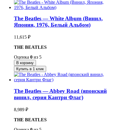
The Beatles — White Album (Винил,
Япония, 1976, Белый Альбом)
11,615
₽
THE BEATLES
Оценка
0
из 5
В корзину
Купить в 1 клик
The Beatles — Abbey Road (японский
винил, серия Кантри Флаг)
8,989
₽
THE BEATLES
Оценка
0
из 5