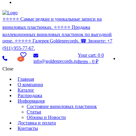
⭐️⭐️⭐️⭐️⭐️ Самые редкие и уникальные записи на
виниловых пластинках. ⭐️⭐️⭐️⭐️⭐️ Продажа
коллекционных виниловых пластинок по выгодной
цене. ⭐️⭐️⭐️⭐️⭐️ Галерея Goldenrecords. ☎ Звоните: +7
(911) 955-77-67.
Your cart:
0
0
0
info@goldenrecords.ru
Items
-
0 ₽
Close
Главная
О компании
Каталог
Распродажа
Информация
Состояние виниловых пластинок
Статьи
Обзоры и Новости
Доставка и оплата
Контакты