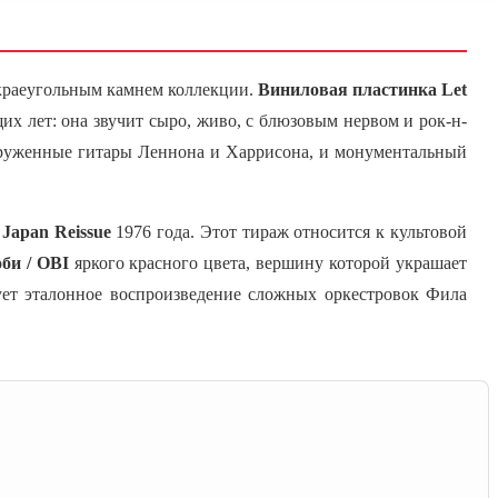
я краеугольным камнем коллекции.
Виниловая пластинка Let
 лет: она звучит сыро, живо, с блюзовым нервом и рок-н-
егруженные гитары Леннона и Харрисона, и монументальный
 Japan Reissue
1976 года. Этот тираж относится к культовой
оби / OBI
яркого красного цвета, вершину которой украшает
рует эталонное воспроизведение сложных оркестровок Фила