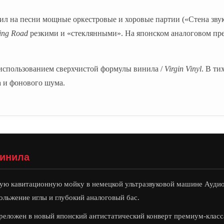
 на песни мощные оркестровые и хоровые партии («Стена зву
ing Road
резкими и «стеклянными». На японском аналоговом прес
использованием сверхчистой формулы винила /
Virgin Vinyl
. В ти
а и фонового шума.
винила
ую кавитационную мойку в немецкой ультразвуковой машине Аудио
ольжение иглы и глубокий аналоговый бас.
еложен в новый японский антистатический конверт премиум-класс