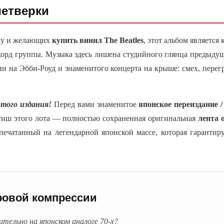
четверки
ку и желающих
купить винил The Beatles
, этот альбом являетс
рд группы. Музыка здесь лишена студийного глянца предыдущих
и на Эбби-Роуд и знаменитого концерта на крыше: смех, пер
того издания!
Перед вами знаменитое
японское переиздание /
тиш этого лота — полностью сохраненная оригинальная
лента 
тпечатанный на легендарной японской массе, которая гаранти
ровой компрессии
ельно на японском аналоге 70-х?