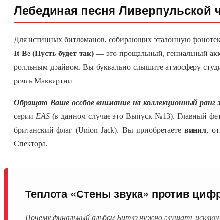
Лебединая песня Ливерпульской 
Для истинных битломанов, собирающих эталонную фоноте
It Be (Пусть будет так)
— это прощальный, гениальный акко
ролльным драйвом. Вы буквально слышите атмосферу студи
рояль Маккартни.
Обращаю Ваше особое внимание на коллекционный ранг э
серии
EAS
(в данном случае это Выпуск №13). Главный фе
британский флаг (Union Jack). Вы приобретаете
винил
, о
Спектора.
Теплота «Стены звука» против циф
Почему финальный альбом Битлз нужно слушать исключит