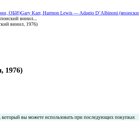
Сони, ОБИ)
Gary Karr, Harmon Lewis — Adagio D’Albinoni (японск
(Японский винил...
нский винил, 1976)
, 1976)
с, который вы можете использовать при последующих покупках