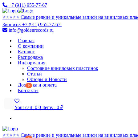
+7 (911) 955-77-67
⭐️⭐️⭐️⭐️⭐️ Самые редкие и уникальные записи на виниловых пла
Звоните: +7 (911) 955-77-67.
info@goldenrecords.ru
Главная
О компании
Каталог
Распродажа
Информация
Состояние виниловых пластинок
Статьи
Обзоры и Новости
Доставка и оплата
0
Контакты
Your cart:
0
0 Items
-
0 ₽
⭐️⭐️⭐️⭐️⭐️ Самые редкие и уникальные записи на виниловых пла