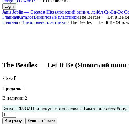
Forgot password?
Remember me
Janis Joplin — Greatest Hits (японский винил, лейбл Си-Би-Эс 
Главная
Каталог
Виниловые пластинки
The Beatles — Let It Be 
Главная
/
Виниловые пластинки
/ The Beatles — Let It Be (Япо
The Beatles — Let It Be (Японский винил
7,676
₽
Продано: 1
В наличии 2
Бонус +
383
₽ При покупке этого товара Вам зачисляется бону
Количество
товара
В корзину
Купить в 1 клик
The