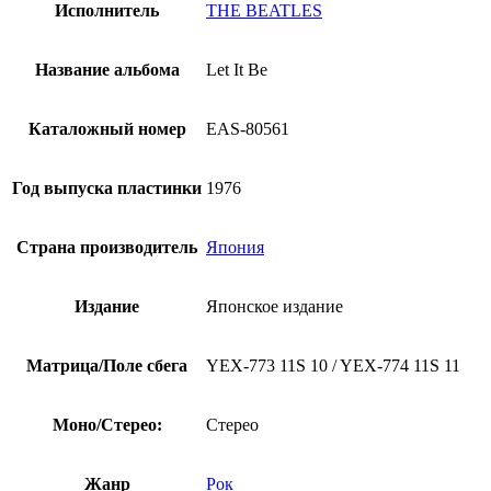
Beatles
Исполнитель
THE BEATLES
-
Let
It
Название альбома
Let It Be
Be
(Японский
винил,
Каталожный номер
EAS-80561
1976)
Год выпуска пластинки
1976
Страна производитель
Япония
Издание
Японское издание
Матрица/Поле сбега
YEX-773 11S 10 / YEX-774 11S 11
Моно/Стерео:
Стерео
Жанр
Рок