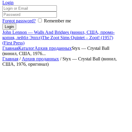
Login
Forgot password?
Remember me
John Lennon — Walls And Bridges (винил, США, промо-
копия, лейбл Эппл)
The Zoot Sims Quintet – Zoot! (1957)
(First Press)
Главная
Каталог
Архив проданных
Styx — Crystal Ball
(винил, США, 1976...
Главная
/
Архив проданных
/ Styx — Crystal Ball (винил,
США, 1976, оригинал)