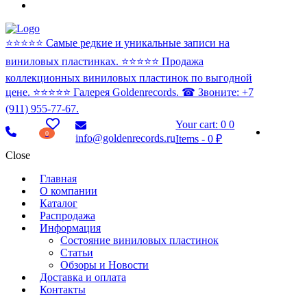
⭐️⭐️⭐️⭐️⭐️ Самые редкие и уникальные записи на
виниловых пластинках. ⭐️⭐️⭐️⭐️⭐️ Продажа
коллекционных виниловых пластинок по выгодной
цене. ⭐️⭐️⭐️⭐️⭐️ Галерея Goldenrecords. ☎ Звоните: +7
(911) 955-77-67.
Your cart:
0
0
0
info@goldenrecords.ru
Items
-
0 ₽
Close
Главная
О компании
Каталог
Распродажа
Информация
Состояние виниловых пластинок
Статьи
Обзоры и Новости
Доставка и оплата
Контакты