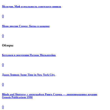
Мелодия. Миф и реальность советского винила
0
Моно против Стерео: Битва в канавке
0
Обзоры
Бетховен в прочтении Натана Мильштейна
0
Джон Леннон: Some Time in New York City.
0
Blinds and Shutters» с автографом Ринго Старра — лимитированное издание
Genesis Publications 1990
0