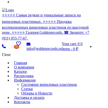
⭐️⭐️⭐️⭐️⭐️ Самые редкие и уникальные записи на
виниловых пластинках. ⭐️⭐️⭐️⭐️⭐️ Продажа
коллекционных виниловых пластинок по выгодной
цене. ⭐️⭐️⭐️⭐️⭐️ Галерея Goldenrecords. ☎ Звоните: +7
(911) 955-77-67.
Your cart:
0
0
0
info@goldenrecords.ru
Items
-
0 ₽
Close
Главная
О компании
Каталог
Распродажа
Информация
Состояние виниловых пластинок
Статьи
Обзоры и Новости
Доставка и оплата
Контакты