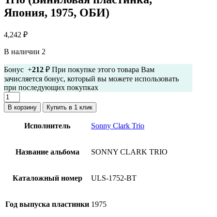
Япония, 1975, ОБИ)
4,242
₽
В наличии 2
Бонус +
212
₽ При покупке этого товара Вам
зачисляется бонус, который вы можете использовать
при последующих покупках
Количество
товара
В корзину
Купить в 1 клик
Sonny
Clark
Исполнитель
Sonny Clark Trio
Trio
-
Sonny
Название альбома
SONNY CLARK TRIO
Clark
Trio
(Виниловая
Каталожный номер
ULS-1752-BT
пластинка,
Япония,
1975,
Год выпуска пластинки
1975
ОБИ)