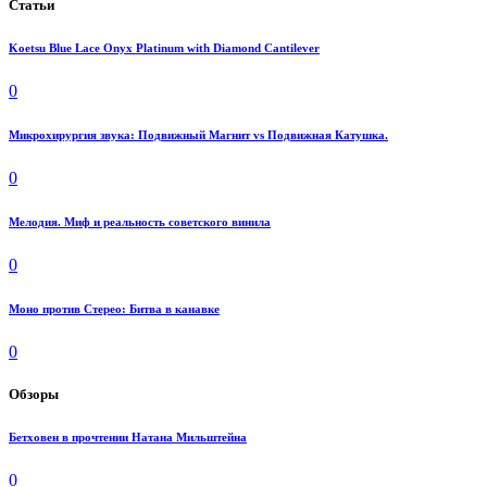
Статьи
Koetsu Blue Lace Onyx Platinum with Diamond Cantilever
0
Микрохирургия звука: Подвижный Магнит vs Подвижная Катушка.
0
Мелодия. Миф и реальность советского винила
0
Моно против Стерео: Битва в канавке
0
Обзоры
Бетховен в прочтении Натана Мильштейна
0