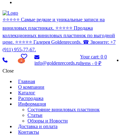
⭐️⭐️⭐️⭐️⭐️ Самые редкие и уникальные записи на
виниловых пластинках. ⭐️⭐️⭐️⭐️⭐️ Продажа
коллекционных виниловых пластинок по выгодной
цене. ⭐️⭐️⭐️⭐️⭐️ Галерея Goldenrecords. ☎ Звоните: +7
(911) 955-77-67.
Your cart:
0
0
0
info@goldenrecords.ru
Items
-
0 ₽
Close
Главная
О компании
Каталог
Распродажа
Информация
Состояние виниловых пластинок
Статьи
Обзоры и Новости
Доставка и оплата
Контакты