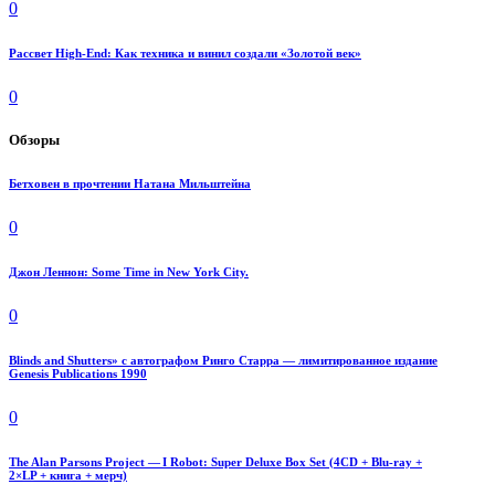
0
Рассвет High-End: Как техника и винил создали «Золотой век»
0
Обзоры
Бетховен в прочтении Натана Мильштейна
0
Джон Леннон: Some Time in New York City.
0
Blinds and Shutters» с автографом Ринго Старра — лимитированное издание
Genesis Publications 1990
0
The Alan Parsons Project — I Robot: Super Deluxe Box Set (4CD + Blu-ray +
2×LP + книга + мерч)