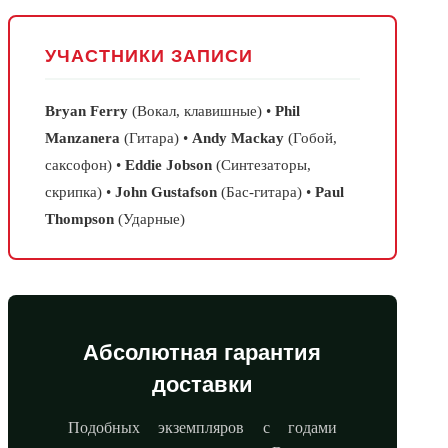
УЧАСТНИКИ ЗАПИСИ
Bryan Ferry
(Вокал, клавишные) •
Phil
Manzanera
(Гитара) •
Andy Mackay
(Гобой,
саксофон) •
Eddie Jobson
(Синтезаторы,
скрипка) •
John Gustafson
(Бас-гитара) •
Paul
Thompson
(Ударные)
Абсолютная гарантия
доставки
Подобных экземпляров с годами