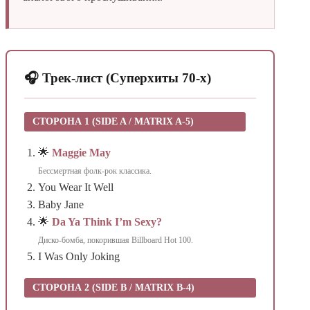
🎧 Трек-лист (Суперхиты 70-х)
СТОРОНА 1 (SIDE A / MATRIX A-5)
🌟
Maggie May
Бессмертная фолк-рок классика.
You Wear It Well
Baby Jane
🌟
Da Ya Think I’m Sexy?
Диско-бомба, покорившая Billboard Hot 100.
I Was Only Joking
СТОРОНА 2 (SIDE B / MATRIX B-4)