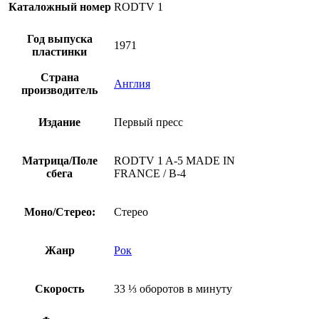
(винил,
Каталожный номер
RODTV 1
Великобритания,
1979,
Год выпуска
первый
1971
пластинки
пресс)
Страна
Англия
производитель
Издание
Первый пресс
Матрица/Поле
RODTV 1 A-5 MADE IN
сбега
FRANCE / B-4
Моно/Стерео:
Стерео
Жанр
Рок
Скорость
33 ⅓ оборотов в минуту