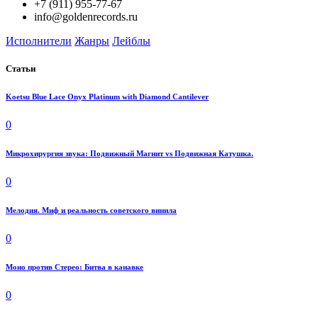
+7 (911) 955-77-67
info@goldenrecords.ru
Исполнители
Жанры
Лейблы
Статьи
Koetsu Blue Lace Onyx Platinum with Diamond Cantilever
0
Микрохирургия звука: Подвижный Магнит vs Подвижная Катушка.
0
Мелодия. Миф и реальность советского винила
0
Моно против Стерео: Битва в канавке
0