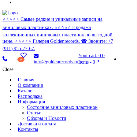
⭐️⭐️⭐️⭐️⭐️ Самые редкие и уникальные записи на
виниловых пластинках. ⭐️⭐️⭐️⭐️⭐️ Продажа
коллекционных виниловых пластинок по выгодной
цене. ⭐️⭐️⭐️⭐️⭐️ Галерея Goldenrecords. ☎ Звоните: +7
(911) 955-77-67.
Your cart:
0
0
0
info@goldenrecords.ru
Items
-
0 ₽
Close
Главная
О компании
Каталог
Распродажа
Информация
Состояние виниловых пластинок
Статьи
Обзоры и Новости
Доставка и оплата
Контакты