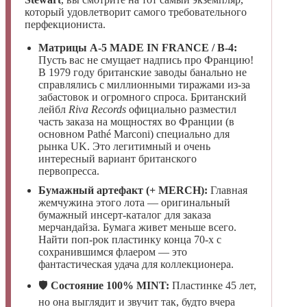
который удовлетворит самого требовательного
перфекциониста.
Матрицы A-5 MADE IN FRANCE / B-4:
Пусть вас не смущает надпись про Францию!
В 1979 году британские заводы банально не
справлялись с миллионными тиражами из-за
забастовок и огромного спроса. Британский
лейбл
Riva Records
официально разместил
часть заказа на мощностях во Франции (в
основном Pathé Marconi) специально для
рынка UK. Это легитимный и очень
интересный вариант британского
первопресса.
Бумажный артефакт (+ MERCH):
Главная
жемчужина этого лота — оригинальный
бумажный инсерт-каталог для заказа
мерчандайза. Бумага живет меньше всего.
Найти поп-рок пластинку конца 70-х с
сохранившимся флаером — это
фантастическая удача для коллекционера.
🛡️
Состояние 100% MINT:
Пластинке 45 лет,
но она выглядит и звучит так, будто вчера