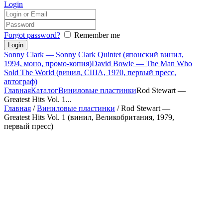
Login
Forgot password?
Remember me
Sonny Clark — Sonny Clark Quintet (японский винил,
1994, моно, промо-копия)
David Bowie — The Man Who
Sold The World (винил, США, 1970, первый пресс,
автограф)
Главная
Каталог
Виниловые пластинки
Rod Stewart —
Greatest Hits Vol. 1...
Главная
/
Виниловые пластинки
/ Rod Stewart —
Greatest Hits Vol. 1 (винил, Великобритания, 1979,
первый пресс)