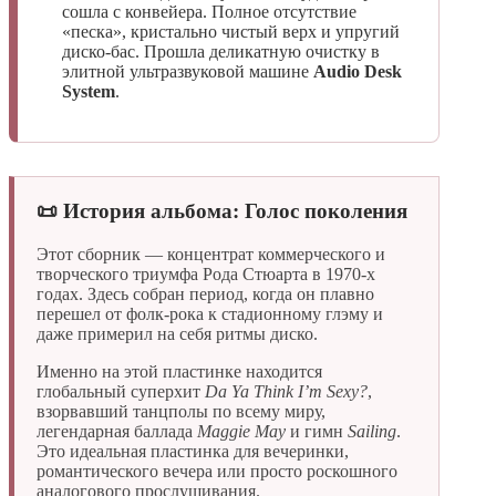
сошла с конвейера. Полное отсутствие
«песка», кристально чистый верх и упругий
диско-бас. Прошла деликатную очистку в
элитной ультразвуковой машине
Audio Desk
System
.
📜 История альбома: Голос поколения
Этот сборник — концентрат коммерческого и
творческого триумфа Рода Стюарта в 1970-х
годах. Здесь собран период, когда он плавно
перешел от фолк-рока к стадионному глэму и
даже примерил на себя ритмы диско.
Именно на этой пластинке находится
глобальный суперхит
Da Ya Think I’m Sexy?
,
взорвавший танцполы по всему миру,
легендарная баллада
Maggie May
и гимн
Sailing
.
Это идеальная пластинка для вечеринки,
романтического вечера или просто роскошного
аналогового прослушивания.