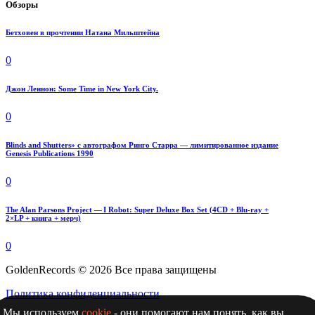
Обзоры
Бетховен в прочтении Натана Мильштейна
0
Джон Леннон: Some Time in New York City.
0
Blinds and Shutters» с автографом Ринго Старра — лимитированное издание
Genesis Publications 1990
0
The Alan Parsons Project — I Robot: Super Deluxe Box Set (4CD + Blu-ray +
2×LP + книга + мерч)
0
GoldenRecords © 2026 Все права защищены
Политика конфиденциальности
Мы используем
cookie
- они помогают нам понять, как вы