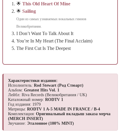
🌟
This Old Heart Of Mine
🌟
Sailing
Один из самых узнаваемых вокальных гимнов
Великобритании.
I Don’t Want To Talk About It
You’re In My Heart (The Final Acclaim)
The First Cut Is The Deepest
Характеристики издания:
Исполнитель:
Rod Stewart (Род Стюарт)
Альбом:
Greatest Hits Vol. 1
Лейбл: Riva Records (Великобритания / UK)
Каталожный номер:
RODTV 1
Год издания: 1979
Матрицы:
RODTV 1 A-5 MADE IN FRANCE / B-4
Комплектация:
Оригинальный вкладыш заказа мерча
(MERCH INSERT)
Звучание:
Эталонное (100% MINT)