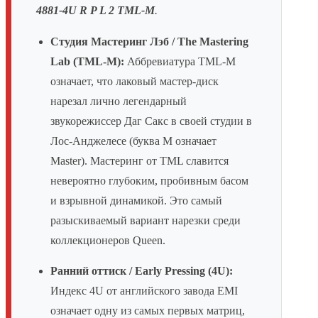
4881-4U R P L 2 TML-M
.
Студия Мастеринг Лэб / The Mastering
Lab (TML-M):
Аббревиатура TML-M
означает, что лаковый мастер-диск
нарезал лично легендарный
звукорежиссер Даг Сакс в своей студии в
Лос-Анджелесе (буква M означает
Master). Мастеринг от TML славится
невероятно глубоким, пробивным басом
и взрывной динамикой. Это самый
разыскиваемый вариант нарезки среди
коллекционеров Queen.
Ранний оттиск / Early Pressing (4U):
Индекс 4U от английского завода EMI
означает одну из самых первых матриц,