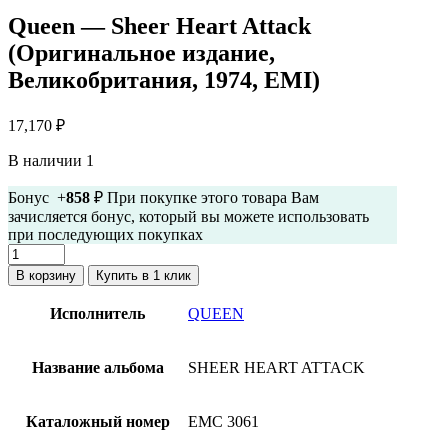
Queen — Sheer Heart Attack
(Оригинальное издание,
Великобритания, 1974, EMI)
17,170
₽
В наличии 1
Бонус +
858
₽ При покупке этого товара Вам
зачисляется бонус, который вы можете использовать
при последующих покупках
Количество
товара
В корзину
Купить в 1 клик
Queen
-
Исполнитель
QUEEN
Sheer
Heart
Attack
Название альбома
SHEER HEART ATTACK
(Оригинальное
издание,
Великобритания,
Каталожный номер
EMC 3061
1974,