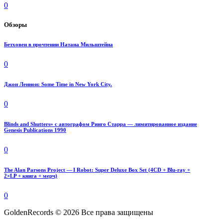
0
Обзоры
Бетховен в прочтении Натана Мильштейна
0
Джон Леннон: Some Time in New York City.
0
Blinds and Shutters» с автографом Ринго Старра — лимитированное издание
Genesis Publications 1990
0
The Alan Parsons Project — I Robot: Super Deluxe Box Set (4CD + Blu-ray +
2×LP + книга + мерч)
0
GoldenRecords © 2026 Все права защищены