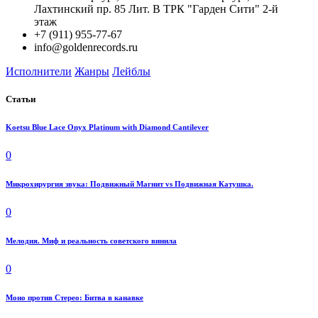
Лахтинский пр. 85 Лит. B ТРК "Гарден Сити" 2-й
этаж
+7 (911) 955-77-67
info@goldenrecords.ru
Исполнители
Жанры
Лейблы
Статьи
Koetsu Blue Lace Onyx Platinum with Diamond Cantilever
0
Микрохирургия звука: Подвижный Магнит vs Подвижная Катушка.
0
Мелодия. Миф и реальность советского винила
0
Моно против Стерео: Битва в канавке