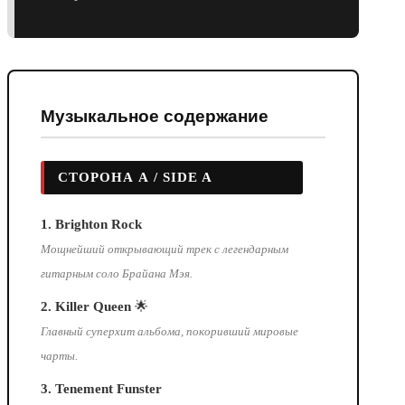
Музыкальное содержание
СТОРОНА А / SIDE A
1. Brighton Rock
Мощнейший открывающий трек с легендарным
гитарным соло Брайана Мэя.
2. Killer Queen
🌟
Главный суперхит альбома, покоривший мировые
чарты.
3. Tenement Funster