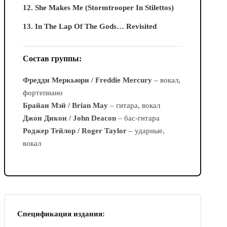
12. She Makes Me (Stormtrooper In Stilettos)
13. In The Lap Of The Gods… Revisited
Состав группы:
Фредди Меркьюри / Freddie Mercury
– вокал,
фортепиано
Брайан Мэй / Brian May
– гитара, вокал
Джон Дикон / John Deacon
– бас-гитара
Роджер Тейлор / Roger Taylor
– ударные,
вокал
Спецификация издания: