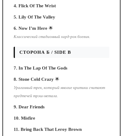
4. Flick Of The Wrist
5. Lily Of The Valley
6. Now I’m Here
🌟
Классический стадионный хард-рок боевик.
СТОРОНА Б / SIDE B
7. In The Lap Of The Gods
8. Stone Cold Crazy
🌟
Ураганный трек, который многие критики считают
предтечей трэш-метала.
9. Dear Friends
10. Misfire
11. Bring Back That Leroy Brown