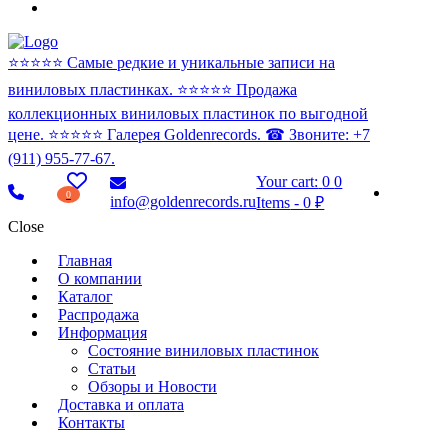
⭐️⭐️⭐️⭐️⭐️ Самые редкие и уникальные записи на
виниловых пластинках. ⭐️⭐️⭐️⭐️⭐️ Продажа
коллекционных виниловых пластинок по выгодной
цене. ⭐️⭐️⭐️⭐️⭐️ Галерея Goldenrecords. ☎ Звоните: +7
(911) 955-77-67.
Your cart:
0
0
0
info@goldenrecords.ru
Items
-
0 ₽
Close
Главная
О компании
Каталог
Распродажа
Информация
Состояние виниловых пластинок
Статьи
Обзоры и Новости
Доставка и оплата
Контакты