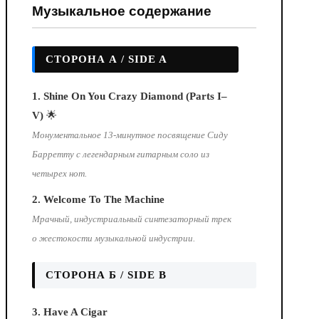
Музыкальное содержание
СТОРОНА А / SIDE A
1. Shine On You Crazy Diamond (Parts I–
V)
🌟
Монументальное 13-минутное посвящение Сиду
Барретту с легендарным гитарным соло из
четырех нот.
2. Welcome To The Machine
Мрачный, индустриальный синтезаторный трек
о жестокости музыкальной индустрии.
СТОРОНА Б / SIDE B
3. Have A Cigar