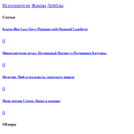
Исполнители
Жанры
Лейблы
Статьи
Koetsu Blue Lace Onyx Platinum with Diamond Cantilever
0
Микрохирургия звука: Подвижный Магнит vs Подвижная Катушка.
0
Мелодия. Миф и реальность советского винила
0
Моно против Стерео: Битва в канавке
0
Обзоры