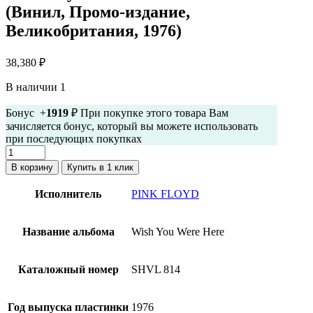
(Винил, Промо-издание,
Великобритания, 1976)
38,380
₽
В наличии 1
Бонус +
1919
₽ При покупке этого товара Вам
зачисляется бонус, который вы можете использовать
при последующих покупках
Количество
товара
В корзину
Купить в 1 клик
Pink
Floyd
Исполнитель
PINK FLOYD
-
Wish
You
Название альбома
Wish You Were Here
Were
Here
(Винил,
Каталожный номер
SHVL 814
Промо-
издание,
Великобритания,
Год выпуска пластинки
1976