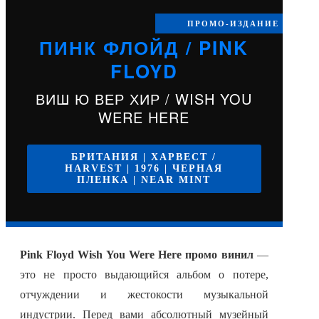
ПРОМО-ИЗДАНИЕ
ПИНК ФЛОЙД / PINK
FLOYD
ВИШ Ю ВЕР ХИР / WISH YOU
WERE HERE
БРИТАНИЯ | ХАРВЕСТ /
HARVEST | 1976 | ЧЕРНАЯ
ПЛЕНКА | NEAR MINT
Pink Floyd Wish You Were Here промо винил
—
это не просто выдающийся альбом о потере,
отчуждении и жестокости музыкальной
индустрии. Перед вами абсолютный музейный