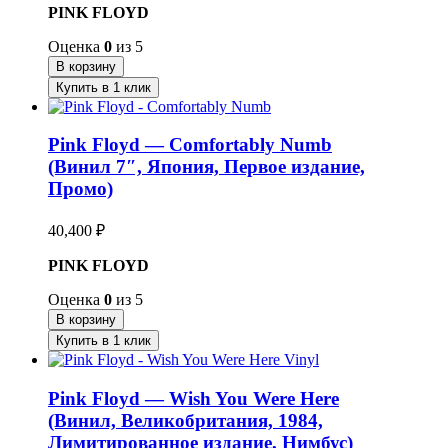
PINK FLOYD
Оценка
0
из 5
В корзину
Купить в 1 клик
Pink Floyd — Comfortably Numb
(Винил 7″, Япония, Первое издание,
Промо)
40,400
₽
PINK FLOYD
Оценка
0
из 5
В корзину
Купить в 1 клик
Pink Floyd — Wish You Were Here
(Винил, Великобритания, 1984,
Лимитированное издание, Нимбус)