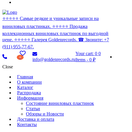
⭐️⭐️⭐️⭐️⭐️ Самые редкие и уникальные записи на
виниловых пластинках. ⭐️⭐️⭐️⭐️⭐️ Продажа
коллекционных виниловых пластинок по выгодной
цене. ⭐️⭐️⭐️⭐️⭐️ Галерея Goldenrecords. ☎ Звоните: +7
(911) 955-77-67.
Your cart:
0
0
0
info@goldenrecords.ru
Items
-
0 ₽
Close
Главная
О компании
Каталог
Распродажа
Информация
Состояние виниловых пластинок
Статьи
Обзоры и Новости
Доставка и оплата
Контакты