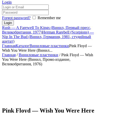
Login
Forgot password?
Remember me
Rush — A Farewell To Kings (Винил, Первый пресс,
Великобритания, 1977)
Herman Rarebell (Scorpions) —
Nip In The Bud (Винил, Германия, 1981, студийный
ацетат)
Главная
Каталог
Виниловые пластинки
Pink Floyd —
Wish You Were Here (Винил...
Главная
/
Виниловые пластинки
/ Pink Floyd — Wish
You Were Here (Винил, Промо-издание,
Великобритания, 1976)
Pink Floyd — Wish You Were Here