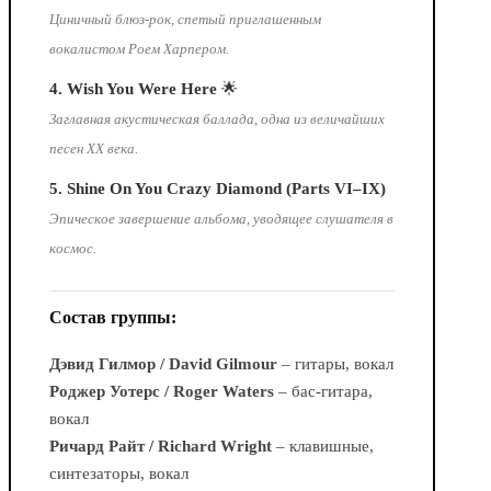
Циничный блюз-рок, спетый приглашенным
вокалистом Роем Харпером.
4. Wish You Were Here
🌟
Заглавная акустическая баллада, одна из величайших
песен XX века.
5. Shine On You Crazy Diamond (Parts VI–IX)
Эпическое завершение альбома, уводящее слушателя в
космос.
Состав группы:
Дэвид Гилмор / David Gilmour
– гитары, вокал
Роджер Уотерс / Roger Waters
– бас-гитара,
вокал
Ричард Райт / Richard Wright
– клавишные,
синтезаторы, вокал