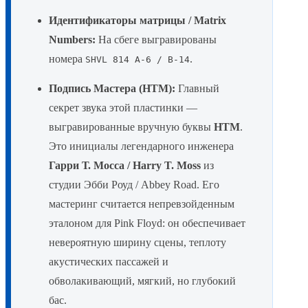
Идентификаторы матрицы / Matrix
Numbers:
На сбеге выгравированы
номера
.
SHVL 814 A-6 / B-14
Подпись Мастера (HTM):
Главный
секрет звука этой пластинки —
выгравированные вручную буквы
HTM
.
Это инициалы легендарного инженера
Гарри Т. Мосса / Harry T. Moss
из
студии Эбби Роуд / Abbey Road. Его
мастеринг считается непревзойденным
эталоном для Pink Floyd: он обеспечивает
невероятную ширину сцены, теплоту
акустических пассажей и
обволакивающий, мягкий, но глубокий
бас.