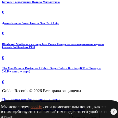
Бетховен в прочтении Натана Мильштейна
0
Джон Леннон: Some Time in New York City.
0
Blinds and Shutters» с автографом Ринго Старра — лимитированное издание
Genesis Publications 1990
0
The Alan Parsons Project — I Robot: Super Deluxe Box Set (4CD + Blu-ray +
2×LP + книга + мерч)
0
GoldenRecords © 2026 Все права защищены
Политика конфиденциальности
Мы используем
cookie
- они помогают нам понять, как вы
Согласие на обработку персональных данных
взаимодействуете с нашим сайтом и сделать его удобнее и
╳
лучше
Заказать звонок