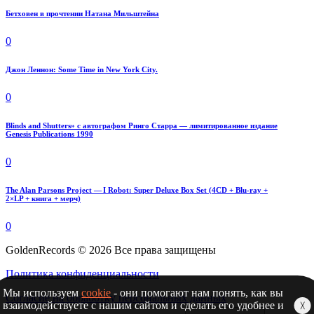
Бетховен в прочтении Натана Мильштейна
0
Джон Леннон: Some Time in New York City.
0
Blinds and Shutters» с автографом Ринго Старра — лимитированное издание
Genesis Publications 1990
0
The Alan Parsons Project — I Robot: Super Deluxe Box Set (4CD + Blu-ray +
2×LP + книга + мерч)
0
GoldenRecords © 2026 Все права защищены
Политика конфиденциальности
Мы используем
cookie
- они помогают нам понять, как вы
Согласие на обработку персональных данных
взаимодействуете с нашим сайтом и сделать его удобнее и
╳