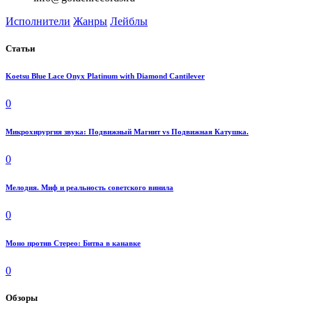
Исполнители
Жанры
Лейблы
Статьи
Koetsu Blue Lace Onyx Platinum with Diamond Cantilever
0
Микрохирургия звука: Подвижный Магнит vs Подвижная Катушка.
0
Мелодия. Миф и реальность советского винила
0
Моно против Стерео: Битва в канавке
0
Обзоры