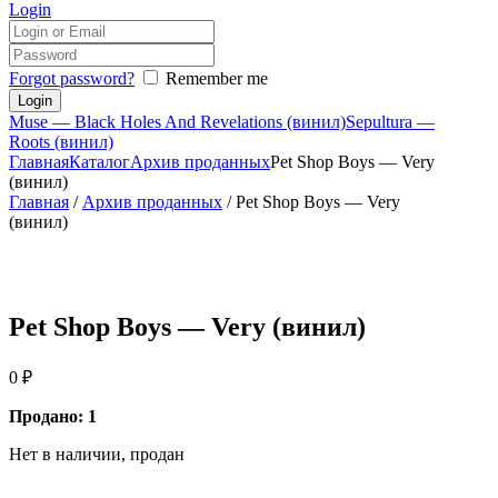
Login
Forgot password?
Remember me
Muse — Black Holes And Revelations (винил)
Sepultura —
Roots (винил)
Главная
Каталог
Архив проданных
Pet Shop Boys — Very
(винил)
Главная
/
Архив проданных
/ Pet Shop Boys — Very
(винил)
Pet Shop Boys — Very (винил)
0
₽
Продано: 1
Нет в наличии, продан