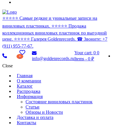
⭐️⭐️⭐️⭐️⭐️ Самые редкие и уникальные записи на
виниловых пластинках. ⭐️⭐️⭐️⭐️⭐️ Продажа
коллекционных виниловых пластинок по выгодной
цене. ⭐️⭐️⭐️⭐️⭐️ Галерея Goldenrecords. ☎ Звоните: +7
(911) 955-77-67.
Your cart:
0
0
0
info@goldenrecords.ru
Items
-
0 ₽
Close
Главная
О компании
Каталог
Распродажа
Информация
Состояние виниловых пластинок
Статьи
Обзоры и Новости
Доставка и оплата
Контакты