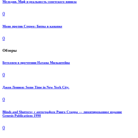
Мелодия. Миф и реальность советского винила
0
Моно против Стерео: Битва в канавке
0
Обзоры
Бетховен в прочтении Натана Мильштейна
0
Джон Леннон: Some Time in New York City.
0
Blinds and Shutters» с автографом Ринго Старра — лимитированное издание
Genesis Publications 1990
0