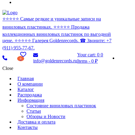
⭐️⭐️⭐️⭐️⭐️ Самые редкие и уникальные записи на
виниловых пластинках. ⭐️⭐️⭐️⭐️⭐️ Продажа
коллекционных виниловых пластинок по выгодной
цене. ⭐️⭐️⭐️⭐️⭐️ Галерея Goldenrecords. ☎ Звоните: +7
(911) 955-77-67.
Your cart:
0
0
0
info@goldenrecords.ru
Items
-
0 ₽
Close
Главная
О компании
Каталог
Распродажа
Информация
Состояние виниловых пластинок
Статьи
Обзоры и Новости
Доставка и оплата
Контакты