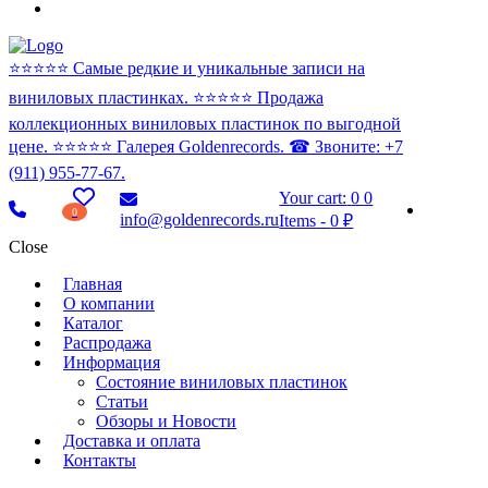
⭐️⭐️⭐️⭐️⭐️ Самые редкие и уникальные записи на
виниловых пластинках. ⭐️⭐️⭐️⭐️⭐️ Продажа
коллекционных виниловых пластинок по выгодной
цене. ⭐️⭐️⭐️⭐️⭐️ Галерея Goldenrecords. ☎ Звоните: +7
(911) 955-77-67.
Your cart:
0
0
0
info@goldenrecords.ru
Items
-
0 ₽
Close
Главная
О компании
Каталог
Распродажа
Информация
Состояние виниловых пластинок
Статьи
Обзоры и Новости
Доставка и оплата
Контакты