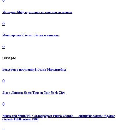
0
Мелодия. Миф и реальность советского винила
0
Моно против Стерео: Битва в канавке
0
Обзоры
Бетховен в прочтении Натана Мильштейна
0
Джон Леннон: Some Time in New York City.
0
Blinds and Shutters» с автографом Ринго Старра — лимитированное издание
Genesis Publications 1990