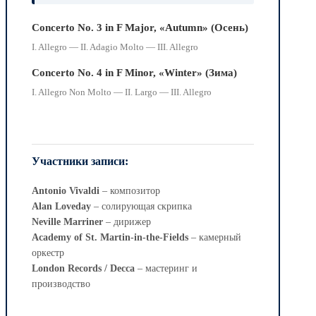
Concerto No. 3 in F Major, «Autumn» (Осень)
I. Allegro — II. Adagio Molto — III. Allegro
Concerto No. 4 in F Minor, «Winter» (Зима)
I. Allegro Non Molto — II. Largo — III. Allegro
Участники записи:
Antonio Vivaldi
– композитор
Alan Loveday
– солирующая скрипка
Neville Marriner
– дирижер
Academy of St. Martin-in-the-Fields
– камерный
оркестр
London Records / Decca
– мастеринг и
производство