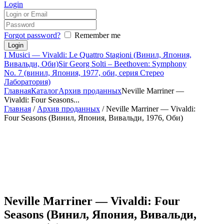
Login
Forgot password?
Remember me
I Musici — Vivaldi: Le Quattro Stagioni (Винил, Япония,
Вивальди, Оби)
Sir Georg Solti – Beethoven: Symphony
No. 7 (винил, Япония, 1977, оби, серия Стерео
Лаборатория)
Главная
Каталог
Архив проданных
Neville Marriner —
Vivaldi: Four Seasons...
Главная
/
Архив проданных
/ Neville Marriner — Vivaldi:
Four Seasons (Винил, Япония, Вивальди, 1976, Оби)
Neville Marriner — Vivaldi: Four
Seasons (Винил, Япония, Вивальди,