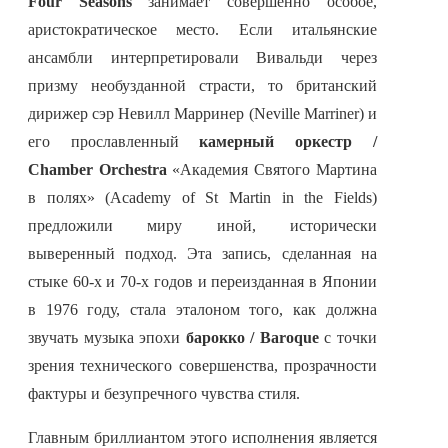
Four Seasons
занимает совершенно особое,
аристократическое место. Если итальянские
ансамбли интерпретировали Вивальди через
призму необузданной страсти, то британский
дирижер сэр Невилл Марринер (Neville Marriner) и
его прославленный
камерный оркестр /
Chamber Orchestra
«Академия Святого Мартина
в полях» (Academy of St Martin in the Fields)
предложили миру иной, исторически
выверенный подход. Эта запись, сделанная на
стыке 60-х и 70-х годов и переизданная в Японии
в 1976 году, стала эталоном того, как должна
звучать музыка эпохи
барокко / Baroque
с точки
зрения технического совершенства, прозрачности
фактуры и безупречного чувства стиля.
Главным бриллиантом этого исполнения является