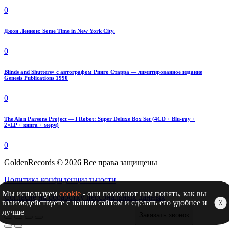
0
Джон Леннон: Some Time in New York City.
0
Blinds and Shutters» с автографом Ринго Старра — лимитированное издание
Genesis Publications 1990
0
The Alan Parsons Project — I Robot: Super Deluxe Box Set (4CD + Blu-ray +
2×LP + книга + мерч)
0
GoldenRecords © 2026 Все права защищены
Политика конфиденциальности
Мы используем
cookie
- они помогают нам понять, как вы
Согласие на обработку персональных данных
взаимодействуете с нашим сайтом и сделать его удобнее и
╳
лучше
Заказать звонок