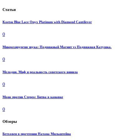
Статьи
Koetsu Blue Lace Onyx Platinum with Diamond Cantilever
0
Микрохирургия звука: Подвижный Магнит vs Подвижная Катушка.
0
Мелодия. Миф и реальность советского винила
0
Моно против Стерео: Битва в канавке
0
Обзоры
Бетховен в прочтении Натана Мильштейна