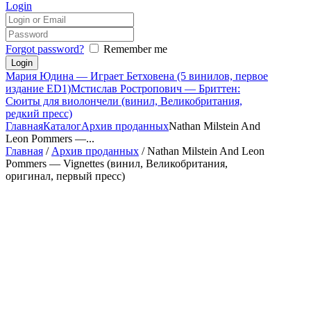
Login
Forgot password?
Remember me
Мария Юдина — Играет Бетховена (5 винилов, первое
издание ED1)
Мстислав Ростропович — Бриттен:
Сюиты для виолончели (винил, Великобритания,
редкий пресс)
Главная
Каталог
Архив проданных
Nathan Milstein And
Leon Pommers —...
Главная
/
Архив проданных
/ Nathan Milstein And Leon
Pommers — Vignettes (винил, Великобритания,
оригинал, первый пресс)