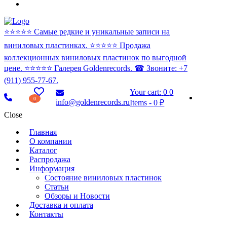
⭐️⭐️⭐️⭐️⭐️ Самые редкие и уникальные записи на
виниловых пластинках. ⭐️⭐️⭐️⭐️⭐️ Продажа
коллекционных виниловых пластинок по выгодной
цене. ⭐️⭐️⭐️⭐️⭐️ Галерея Goldenrecords. ☎ Звоните: +7
(911) 955-77-67.
Your cart:
0
0
0
info@goldenrecords.ru
Items
-
0 ₽
Close
Главная
О компании
Каталог
Распродажа
Информация
Состояние виниловых пластинок
Статьи
Обзоры и Новости
Доставка и оплата
Контакты