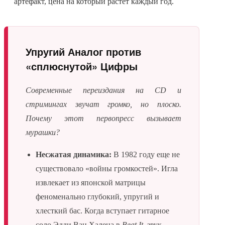
артефакт, цена на который растет каждый год.
Упругий Аналог против
«сплюснутой» Цифры
Современные переиздания на CD и
стримингах звучат громко, но плоско.
Почему этот первопресс вызывает
мурашки?
Несжатая динамика:
В 1982 году еще не
существовало «войны громкостей». Игла
извлекает из японской матрицы
феноменально глубокий, упругий и
хлесткий бас. Когда вступает гитарное
соло Эдди Ван Халена в
Beat It
, звук