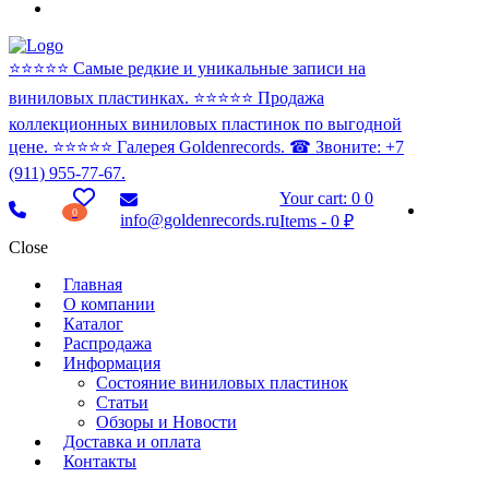
⭐️⭐️⭐️⭐️⭐️ Самые редкие и уникальные записи на
виниловых пластинках. ⭐️⭐️⭐️⭐️⭐️ Продажа
коллекционных виниловых пластинок по выгодной
цене. ⭐️⭐️⭐️⭐️⭐️ Галерея Goldenrecords. ☎ Звоните: +7
(911) 955-77-67.
Your cart:
0
0
0
info@goldenrecords.ru
Items
-
0 ₽
Close
Главная
О компании
Каталог
Распродажа
Информация
Состояние виниловых пластинок
Статьи
Обзоры и Новости
Доставка и оплата
Контакты