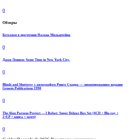
0
Обзоры
Бетховен в прочтении Натана Мильштейна
0
Джон Леннон: Some Time in New York City.
0
Blinds and Shutters» с автографом Ринго Старра — лимитированное издание
Genesis Publications 1990
0
The Alan Parsons Project — I Robot: Super Deluxe Box Set (4CD + Blu-ray +
2×LP + книга + мерч)
0