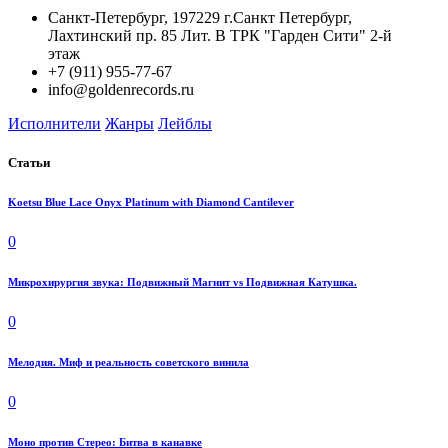
Санкт-Петербург, 197229 г.Санкт Петербург,
Лахтинский пр. 85 Лит. B ТРК "Гарден Сити" 2-й
этаж
+7 (911) 955-77-67
info@goldenrecords.ru
Исполнители
Жанры
Лейблы
Статьи
Koetsu Blue Lace Onyx Platinum with Diamond Cantilever
0
Микрохирургия звука: Подвижный Магнит vs Подвижная Катушка.
0
Мелодия. Миф и реальность советского винила
0
Моно против Стерео: Битва в канавке