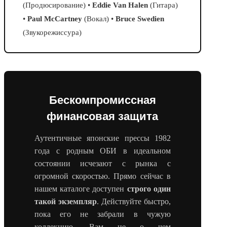
(Продюсирование) •
Eddie Van Halen
(Гитара)
•
Paul McCartney
(Вокал) •
Bruce Swedien
(Звукорежиссура)
Бескомпромиссная
финансовая защита
Аутентичные японские прессы 1982
года с родным ОБИ в идеальном
состоянии исчезают с рынка с
огромной скоростью. Прямо сейчас в
нашем каталоге доступен
строго один
такой экземпляр
. Действуйте быстро,
пока его не забрали в чужую
коллекцию. Вам не о чем