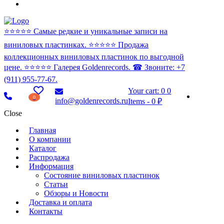
⭐️⭐️⭐️⭐️⭐️ Самые редкие и уникальные записи на
виниловых пластинках. ⭐️⭐️⭐️⭐️⭐️ Продажа
коллекционных виниловых пластинок по выгодной
цене. ⭐️⭐️⭐️⭐️⭐️ Галерея Goldenrecords. ☎ Звоните: +7
(911) 955-77-67.
Your cart:
0
0
0
info@goldenrecords.ru
Items
-
0 ₽
Close
Главная
О компании
Каталог
Распродажа
Информация
Состояние виниловых пластинок
Статьи
Обзоры и Новости
Доставка и оплата
Контакты