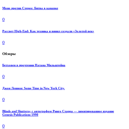
Моно против Стерео: Битва в канавке
0
Рассвет High-End: Как техника и винил создали «Золотой век»
0
Обзоры
Бетховен в прочтении Натана Мильштейна
0
Джон Леннон: Some Time in New York City.
0
Blinds and Shutters» с автографом Ринго Старра — лимитированное издание
Genesis Publications 1990
0