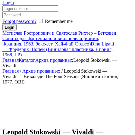
Login
Forgot password?
Remember me
Мстислав Ростропович и Святослав Рихтер – Бетховен:
Сонаты для фортепиано и виолончели (винил,
Франция, 1963, бокс-сет, Хай-Фай Стерео)
Dinu Lipatti
— Фредерик Шопен (Виниловая пластинка, Япония,
1968, LP)
Главная
Каталог
Архив проданных
Leopold Stokowski —
Vivaldi —...
Главная
/
Архив проданных
/ Leopold Stokowski —
Vivaldi — Вивальди The Four Seasons (Японский винил,
1977, OBI)
Leopold Stokowski — Vivaldi —