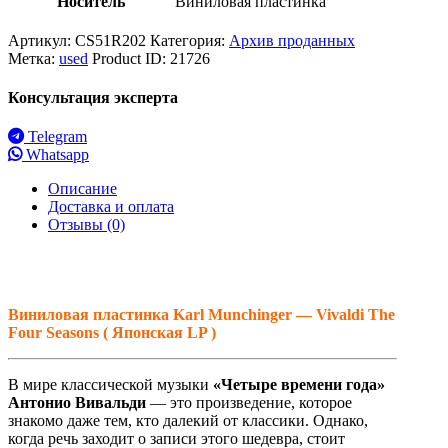
Носитель
Виниловая пластинка
Артикул:
CS51R202
Категория:
Архив проданных
Метка:
used
Product ID:
21726
Консультация эксперта
Telegram
Whatsapp
Описание
Доставка и оплата
Отзывы (0)
Виниловая пластинка Karl Munchinger — Vivaldi The
Four Seasons ( Японская LP )
В мире классической музыки
«Четыре времени года»
Антонио Вивальди
— это произведение, которое
знакомо даже тем, кто далекий от классики. Однако,
когда речь заходит о записи этого шедевра, стоит