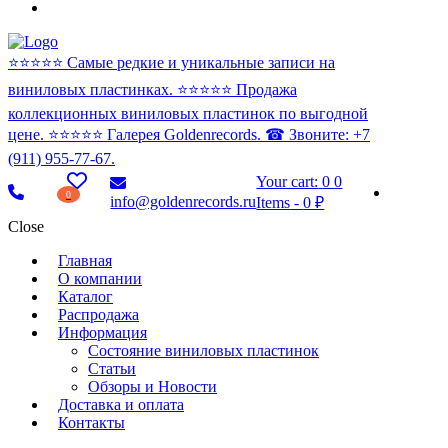
⭐️⭐️⭐️⭐️⭐️ Самые редкие и уникальные записи на
виниловых пластинках. ⭐️⭐️⭐️⭐️⭐️ Продажа
коллекционных виниловых пластинок по выгодной
цене. ⭐️⭐️⭐️⭐️⭐️ Галерея Goldenrecords. ☎ Звоните: +7
(911) 955-77-67.
Your cart:
0
0
0
info@goldenrecords.ru
Items
-
0 ₽
Close
Главная
О компании
Каталог
Распродажа
Информация
Состояние виниловых пластинок
Статьи
Обзоры и Новости
Доставка и оплата
Контакты