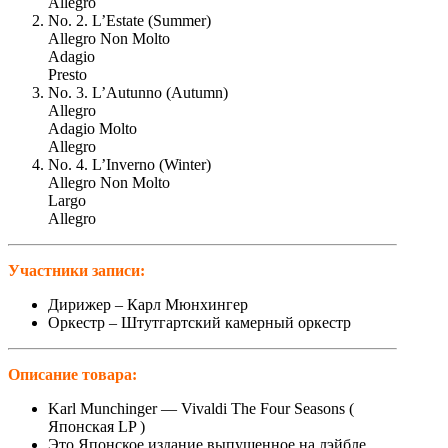
Allegro
No. 2. L’Estate (Summer)
Allegro Non Molto
Adagio
Presto
No. 3. L’Autunno (Autumn)
Allegro
Adagio Molto
Allegro
No. 4. L’Inverno (Winter)
Allegro Non Molto
Largo
Allegro
Участники записи:
Дирижер – Карл Мюнхингер
Оркестр – Штутгартский камерный оркестр
Описание товара:
Karl Munchinger — Vivaldi The Four Seasons (
Японская LP )
Это Японское издание выпущенное на лэйбле