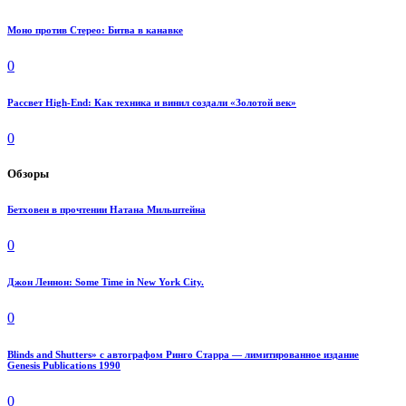
Моно против Стерео: Битва в канавке
0
Рассвет High-End: Как техника и винил создали «Золотой век»
0
Обзоры
Бетховен в прочтении Натана Мильштейна
0
Джон Леннон: Some Time in New York City.
0
Blinds and Shutters» с автографом Ринго Старра — лимитированное издание
Genesis Publications 1990
0